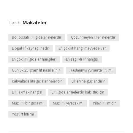
Tarih:
Makaleler
Bol posalı lifli gıdalar nelerdir
Çözünmeyen lifler nelerdir
Doğal lif kaynağı nedir
En çok lif hangi meyvede var
En çok lifli gıdalar hangileri
En sağlıklı lif hangisi
Günlük 25 gram lif nasıl alınır
Haşlanmış yumurta lifli mi
Kahvaltıda lifli gıdalar nelerdir
Lifleri ne güçlendirir
Lifli ekmek hangisi
Lifli gıdalar nelerdir kabızlık için
Muz lifli bir gıda mı
Muz lifli yiyecek mi
Pilav lifli midir
Yoğurt lifli mi