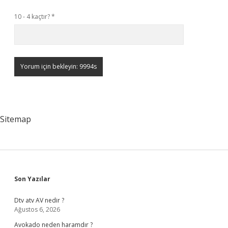
10 - 4 kaçtır?
*
Sitemap
Sidebar
Son Yazılar
Dtv atv AV nedir ?
Ağustos 6, 2026
Avokado neden haramdır ?