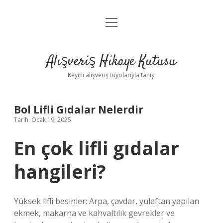
menüyü
Anasayfa
aç
Gizlilik Politikası
Alışveriş Hikaye Kutusu
Yasal Uyarı
Keyifli alışveriş tüyolarıyla tanış!
Hakkımızda
Bol Lifli Gıdalar Nelerdir
Tarih: Ocak 19, 2025
En çok lifli gıdalar
hangileri?
Yüksek lifli besinler: Arpa, çavdar, yulaftan yapılan
ekmek, makarna ve kahvaltılık gevrekler ve