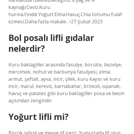
Kahvaltıda tüketebileceğiniz 8 yağ ve lif
kaynağı:Ceviz.Kuru
hurma.Fındık.Yoğurt.Elma.Havuç.Chia tohumu.Yulaf
ezmesi.Daha fazla makale…•27 Şubat 2023
Bol posalı lifli gıdalar
nelerdir?
Kuru baklagiller arasında fasulye, börülce, bezelye,
mercimek, nohut ve barbunya fasulyesi, elma,
armut, şeftali, ayva, incir, çilek, kuru kayısı ve kuru
incir, marul, kereviz, karnabahar, brokoli, ıspanak,
havuç ve patates gibi kuru baklagiller posa ve besin
açısından zengindir.
Yoğurt lifli mi?
Birçok sebze ve meyve lif içerir. Yumurtada lif olup