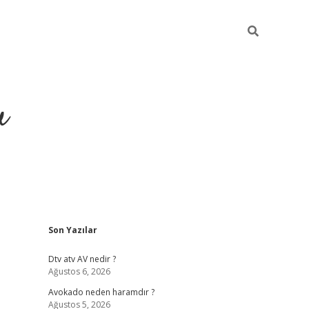
u
Sidebar
Son Yazılar
https://ilbet.casino/
Dtv atv AV nedir ?
Ağustos 6, 2026
Avokado neden haramdır ?
Ağustos 5, 2026