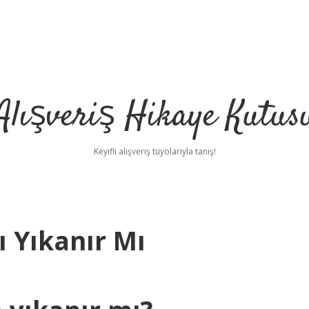
Alışveriş Hikaye Kutus
Keyifli alışveriş tüyolarıyla tanış!
ı Yıkanır Mı