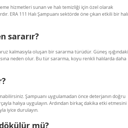
leme hizmetleri sunan ve halı temizliği için özel olarak
dır. ERA 111 Halı Şampuanı sektörde öne çıkan etkili bir hal
n sararır?
ruz kalmasıyla oluşan bir sararma türüdür. Güneş ışığındak
masına neden olur. Bu tür sararma, koyu renkli halılarda daha
r?
llanabilirsiniz. Şampuanı uygulamadan önce deterjanın doğru
çayla halıya uygulayın. Ardından birkaç dakika etki etmesini
la iyice durulayın.
 dökülür mü?