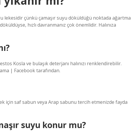
 yıkanır mı?
suyu lekesidir çünkü çamaşır suyu döküldüğü noktada ağartma
 döküldüyse, hızlı davranmanız çok önemlidir. Halınıza
mı?
stos Kosla ve bulaşık deterjanı halınızı renklendirebilir.
ıkama | Facebook tarafından.
k için saf sabun veya Arap sabunu tercih etmenizde fayda
maşır suyu konur mu?