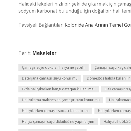
Halıdaki lekeleri hızlı bir şekilde çıkarmak için çamaş
sodyum karbonat bulunduğu için doğal bir halı tem
Tavsiyeli Bağlantılar:
Kolonide Ana Arının Temel Gö
Tarih:
Makaleler
Çamaşır suyu dökülen halıya ne yapılır
Çamaşır suyu kaç dakik
Deterjana çamaşır suyu konur mu
Domestos halıda kullanılır
Evde halı yıkarken hangi deterjan kullanılmalı
Halı çamaşır suy
Halı yıkama makinesine çamaşır suyu konur mu
Halı yıkamacı
Halı yıkarken çamaşır sodası kullanılır mı
Halı yıkarken çamaş
Halıya çamaşır suyu döküldü ne yapmalıyım
Halıya cif dökül