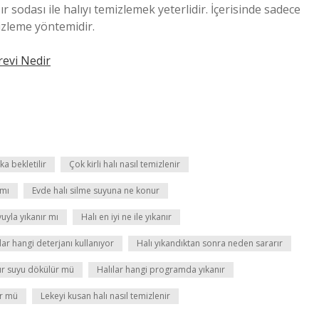
ır sodası ile halıyı temizlemek yeterlidir. İçerisinde sadece
izleme yöntemidir.
revi Nedir
a bekletilir
Çok kirli halı nasıl temizlenir
 mı
Evde halı silme suyuna ne konur
uyla yıkanır mı
Halı en iyi ne ile yıkanır
lar hangi deterjanı kullanıyor
Halı yıkandıktan sonra neden sararır
ır suyu dökülür mü
Halılar hangi programda yıkanır
ür mü
Lekeyi kusan halı nasıl temizlenir