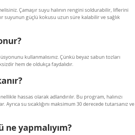
lisiniz. Çamaşır suyu halının rengini soldurabilir, liflerini
aşır suyunun güçlü kokusu uzun süre kalabilir ve sağlık
onur?
lüsyonunu kullanmalısınız. Çünkü beyaz sabun tozları
sksizdir hem de oldukça faydalıdır.
kanır?
llikle hassas olarak adlandırılır. Bu program, halınızı
. Ayrıca su sıcaklığını maksimum 30 derecede tutarsanız ve
dü ne yapmalıyım?