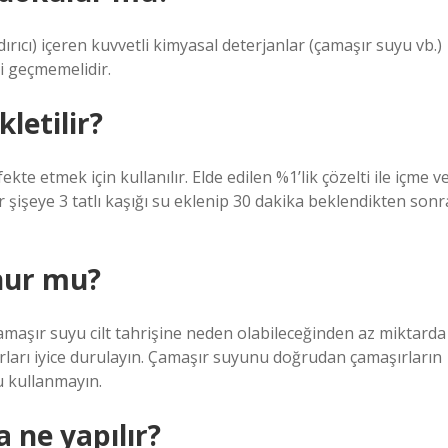
rıcı) içeren kuvvetli kimyasal deterjanlar (çamaşır suyu vb.)
i geçmemelidir.
letilir?
kte etmek için kullanılır. Elde edilen %1’lik çözelti ile içme v
r şişeye 3 tatlı kaşığı su eklenip 30 dakika beklendikten sonr
nur mu?
Çamaşır suyu cilt tahrişine neden olabileceğinden az miktarda
ırları iyice durulayın. Çamaşır suyunu doğrudan çamaşırların
u kullanmayın.
 ne yapılır?