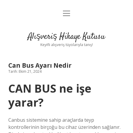
menüyü
Anasayfa
aç
Gizlilik Politikası
Alışveriş Hikaye Kutusu
Yasal Uyarı
Keyifli alışveriş tüyolarıyla tanış!
Hakkımızda
Can Bus Ayarı Nedir
Tarih: Ekim 21, 2024
CAN BUS ne işe
yarar?
Canbus sistemine sahip araçlarda teyp
kontrollerinin birçoğu bu cihaz üzerinden sağlanır.