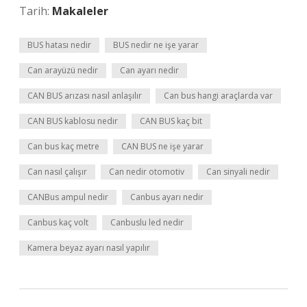
Tarih:
Makaleler
BUS hatası nedir
BUS nedir ne işe yarar
Can arayüzü nedir
Can ayarı nedir
CAN BUS arızası nasıl anlaşılır
Can bus hangi araçlarda var
CAN BUS kablosu nedir
CAN BUS kaç bit
Can bus kaç metre
CAN BUS ne işe yarar
Can nasıl çalışır
Can nedir otomotiv
Can sinyali nedir
CANBus ampul nedir
Canbus ayarı nedir
Canbus kaç volt
Canbuslu led nedir
Kamera beyaz ayarı nasıl yapılır