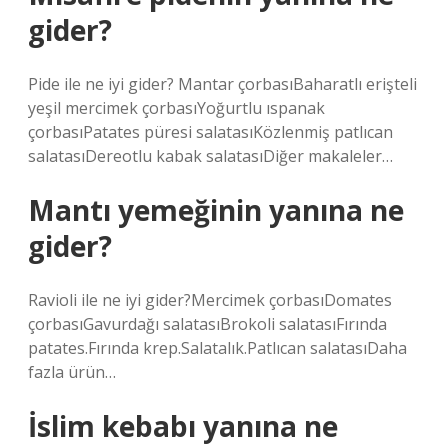
gider?
Pide ile ne iyi gider? Mantar çorbasıBaharatlı erişteli
yeşil mercimek çorbasıYoğurtlu ıspanak
çorbasıPatates püresi salatasıKözlenmiş patlıcan
salatasıDereotlu kabak salatasıDiğer makaleler…
Mantı yemeğinin yanına ne
gider?
Ravioli ile ne iyi gider?Mercimek çorbasıDomates
çorbasıGavurdağı salatasıBrokoli salatasıFırında
patates.Fırında krep.Salatalık.Patlıcan salatasıDaha
fazla ürün…
İslim kebabı yanına ne