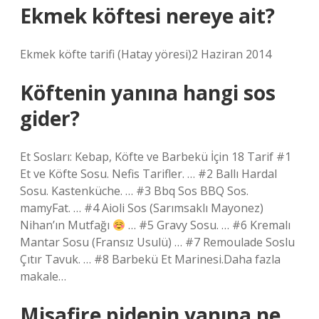
Ekmek köftesi nereye ait?
Ekmek köfte tarifi (Hatay yöresi)2 Haziran 2014
Köftenin yanına hangi sos
gider?
Et Sosları: Kebap, Köfte ve Barbekü İçin 18 Tarif #1
Et ve Köfte Sosu. Nefis Tarifler. … #2 Ballı Hardal
Sosu. Kastenküche. … #3 Bbq Sos BBQ Sos.
mamyFat. … #4 Aioli Sos (Sarımsaklı Mayonez)
Nihan’ın Mutfağı
… #5 Gravy Sosu. … #6 Kremalı
Mantar Sosu (Fransız Usulü) … #7 Remoulade Soslu
Çıtır Tavuk. … #8 Barbekü Et Marinesi.Daha fazla
makale…
Misafire pidenin yanına ne