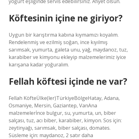
yoğurt eşliğinde servis edebilirsiniz. Afiyet olsun.
Köftesinin içine ne giriyor?
Uygun bir karıştırma kabına kıymamızı koyalım.
Rendelenmiş ve ezilmiş soğan, ince kıyılmış
sarımsak, yumurta, galeta unu, yağ, maydanoz, tuz,
karabiber ve kimyonu ekleyip malzemelerimiz iyice
karışana kadar yoğuralım.
Fellah köftesi içinde ne var?
Fellah KöfteÜlke(ler)TürkiyeBölgeHatay, Adana,
Osmaniye, Mersin, Gaziantep, VanAna
malzemelerİnce bulgur, su, yumurta, un, biber
salçası, tuz, acı biber, karabiber, kimyon. Sos için:
zeytinyağı, sarımsak, biber salçası, domates.
Süsleme için: maydanoz, 2 satır daha