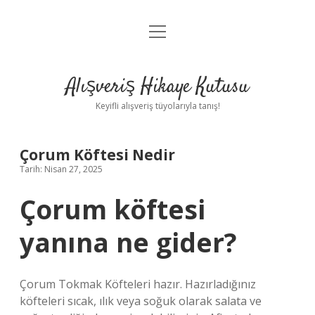
menüyü
Anasayfa
aç
Gizlilik Politikası
Alışveriş Hikaye Kutusu
Yasal Uyarı
Keyifli alışveriş tüyolarıyla tanış!
Hakkımızda
Çorum Köftesi Nedir
Tarih: Nisan 27, 2025
Çorum köftesi
yanına ne gider?
Çorum Tokmak Köfteleri hazır. Hazırladığınız
köfteleri sıcak, ılık veya soğuk olarak salata ve