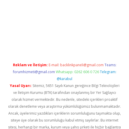
sino/
Reklam ve İletişim:
E-mail:
backlinkpaneli@gmail.com
Teams:
forumhizmeti@gmail.com
Whatsapp: 0262 606 0 726
Telegram:
@karabul
Yasal Uyarı:
Sitemiz, 5651 Sayılı Kanun gereğince Bilgi Teknolojileri
ve İletişim Kurumu (BTK) tarafından onaylanmış bir Yer Sağlayıcı
olarak hizmet vermektedir. Bu nedenle, sitedeki içerikleri proaktif
olarak denetleme veya araştırma yükümlülüğümüz bulunmamaktadır.
Ancak, üyelerimiz yazdıkları içeriklerin sorumluluğunu taşımakta olup,
siteye üye olarak bu sorumluluğu kabul etmiş sayılırlar. Bu internet
sitesi, herhangi bir marka, kurum veya şahıs şirketi ile hiçbir bağlantısı