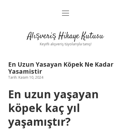
menüyü
Anasayfa
aç
Gizlilik Politikası
Alışveriş Hikaye Kutusu
Yasal Uyarı
Keyifli alışveriş tüyolarıyla tanış!
Hakkımızda
En Uzun Yasayan Köpek Ne Kadar
Yasamistir
Tarih: Kasım 10, 2024
En uzun yaşayan
köpek kaç yıl
yaşamıştır?