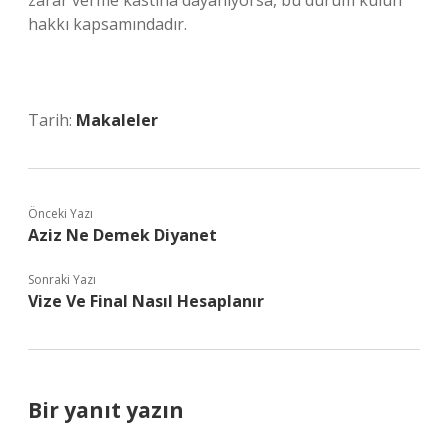
zarar verme kastına dayanıyorsa, bu durum kulun
hakkı kapsamındadır.
Tarih:
Makaleler
Önceki Yazı
Aziz Ne Demek Diyanet
Sonraki Yazı
Vize Ve Final Nasıl Hesaplanır
Bir yanıt yazın