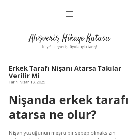
menüyü
Anasayfa
aç
Gizlilik Politikası
Alışveriş Hikaye Kutusu
Yasal Uyarı
Keyifli alışveriş tüyolarıyla tanış!
Hakkımızda
Erkek Tarafı Nişanı Atarsa Takılar
Verilir Mi
Tarih: Nisan 18, 2025
Nişanda erkek tarafı
atarsa ne olur?
Nişan yüzüğünün meşru bir sebep olmaksızın