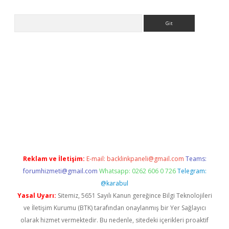
Arama
sino/
Reklam ve İletişim:
E-mail:
backlinkpaneli@gmail.com
Teams:
forumhizmeti@gmail.com
Whatsapp: 0262 606 0 726
Telegram:
@karabul
Yasal Uyarı:
Sitemiz, 5651 Sayılı Kanun gereğince Bilgi Teknolojileri
ve İletişim Kurumu (BTK) tarafından onaylanmış bir Yer Sağlayıcı
olarak hizmet vermektedir. Bu nedenle, sitedeki içerikleri proaktif