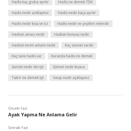
Hadis kaç gruba ayrılır
Hadis ne demek TDK
Hadis nedir aciklayiniz
Hadis nedir kaça ayrılır
Hadis nedir kısa ve öz
Hadis nedir ve çeşitleri nelerdir
Hadisin amacı nedir
Hadisin konusu nedir
Hadisin terim anlamı nedir
Kaç sünnet vardır
Kaç tane hadis var
Kuranda hadis ne demek
Sünnet nedir din tyt
Sünnet nedir kısaca
Takrir ne demek tyt
Vacip nedir açıklayınız
Önceki Yazı
Ayak Yapma Ne Anlama Gelir
Sonraki Yazı