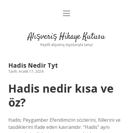
menüyü
Anasayfa
aç
Gizlilik Politikası
Alışveriş Hikaye Kutusu
Yasal Uyarı
Keyifli alışveriş tüyolarıyla tanış!
Hakkımızda
Hadis Nedir Tyt
Tarih: Aralık 17, 2024
Hadis nedir kısa ve
öz?
Hadis; Peygamber Efendimizin sözlerini, fiillerini ve
tasdiklerini ifade eden kavramdır. “Hadis” aynı