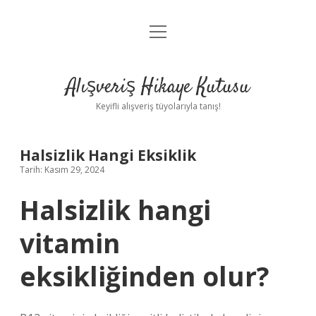
menüyü
Anasayfa
aç
Gizlilik Politikası
Alışveriş Hikaye Kutusu
Yasal Uyarı
Keyifli alışveriş tüyolarıyla tanış!
Hakkımızda
Halsizlik Hangi Eksiklik
Tarih: Kasım 29, 2024
Halsizlik hangi
vitamin
eksikliğinden olur?