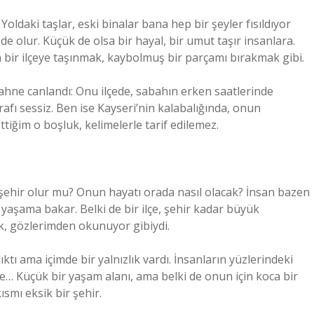
oldaki taşlar, eski binalar bana hep bir şeyler fısıldıyor
de olur. Küçük de olsa bir hayal, bir umut taşır insanlara.
n bir ilçeye taşınmak, kaybolmuş bir parçamı bırakmak gibi.
hne canlandı: Onu ilçede, sabahın erken saatlerinde
afı sessiz. Ben ise Kayseri’nin kalabalığında, onun
iğim o boşluk, kelimelerle tarif edilemez.
 şehir olur mu? Onun hayatı orada nasıl olacak? İnsan bazen
i yaşama bakar. Belki de bir ilçe, şehir kadar büyük
ik, gözlerimden okunuyor gibiydi.
ıktı ama içimde bir yalnızlık vardı. İnsanların yüzlerindeki
lçe… Küçük bir yaşam alanı, ama belki de onun için koca bir
ısmı eksik bir şehir.