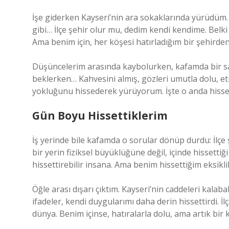
İşe giderken Kayseri’nin ara sokaklarında yürüdüm. Y
gibi… İlçe şehir olur mu, dedim kendi kendime. Belki 
Ama benim için, her köşesi hatırladığım bir şehirde
Düşüncelerim arasında kaybolurken, kafamda bir sa
beklerken… Kahvesini almış, gözleri umutla dolu, etr
yokluğunu hissederek yürüyorum. İşte o anda hissett
Gün Boyu Hissettiklerim
İş yerinde bile kafamda o sorular dönüp durdu: İlçe
bir yerin fiziksel büyüklüğüne değil, içinde hissettiğ
hissettirebilir insana. Ama benim hissettiğim eksikl
Öğle arası dışarı çıktım. Kayseri’nin caddeleri kalabal
ifadeler, kendi duygularımı daha derin hissettirdi. İ
dünya. Benim içinse, hatıralarla dolu, ama artık bir k