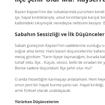
Bazen Kayseri’nin dar sokaklarında yürürken kendi 
içe, hayal kırıklıklarıyla, umut kırıntılarıyla karış
kalbimdeki sıkışmışlık neredeyse nefesimi kesiyor. B
Sabahın Sessizliği ve İlk Düşünceler
Sabah güneşinin Kayseri’nin caddelerine vurduğu o 
soğuk ama temiz. Hani bazen düşünceleriniz kafanız
mesaj gördüm: “Yarın ilçeye taşınacağım, burada ka
tuhaf oldu. İlçe… Küçük, sessiz, belki de sıradan bi
Bense sadece düşündüm: İlçe şehir olur mu?
O anda hissettiğim karmaşayı anlatamam. Hem heye
onun yeni bir hayat kurma şansı var. Hayal kırıklığı
artık fiziksel olarak uzaklaşacak.
Yürürken Düşüncelerim