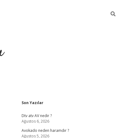
u
Sidebar
Son Yazılar
https://ilbet.cas
Dtv atv AV nedir ?
Ağustos 6, 2026
Avokado neden haramdır ?
Ağustos 5, 2026