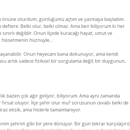
in önüne oturdum, günlüğümü açtım ve yazmaya başladım.
 deftere. Belki olur, belki olmaz. Ama ben biliyorum ki her
e sınırlı değildir. Onun ilçede kuracağı hayat, umut ve
nu hissetmenin hüznüyle…
da yaşanabilir. Onun heyecanı bana dokunuyor, ama kendi
rusu artık sadece fiziksel bir sorgulama değil; bir duygunun,
zlık bazen çok ağır geliyor, biliyorum. Ama aynı zamanda
fırsat oluyor. İlçe şehir olur mu? sorusunun cevabı belki de
iraz eksik, ama hislerle tamamlanıyor.
enim şehrim gibi bir yere dönüşür. Bir gün tekrar karşılaşırız