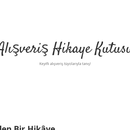
Alışveriş Hikaye Kutus
Keyifli alışveriş tüyolarıyla tanış!
den Bir Hikâye