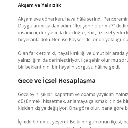
Akşam ve Yalnızlık
Akşam eve dönerken, hava hâlâ serindi. Pencerem
Duygularımı saklamadım: “İlçe şehir olur mu?” dedim
insanın iç dünyasında kurduğu şehir, fiziksel yerlerl
heyecanla dolu. Ben ise Kayseri’de, onun yokluğu
O an fark ettim ki, hayal kırıklığı ve umut bir ara
yalnızlığımı da derinleştiriyor. İlçe şehir olur mu so
bir beklentinin, bir hayalin sorgusu hâline geldi.
Gece ve İçsel Hesaplaşma
Geceleyin ışıkları kapattım ve odama yayıldım. Yalnı
düşünmek, hissetmek, anlamaya çalışmak için de bir 
kişiden kişiye değişiyor. Ona göre olur, bana göre b
İçimde bir umut yeşerdi: Belki bir gün onun ilçesi, b