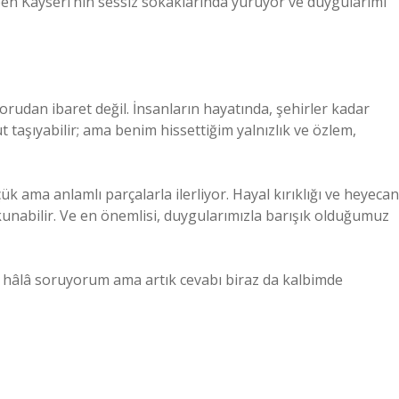
ben Kayseri’nin sessiz sokaklarında yürüyor ve duygularımı
orudan ibaret değil. İnsanların hayatında, şehirler kadar
t taşıyabilir; ama benim hissettiğim yalnızlık ve özlem,
k ama anlamlı parçalarla ilerliyor. Hayal kırıklığı ve heyecan
okunabilir. Ve en önemlisi, duygularımızla barışık olduğumuz
mu, hâlâ soruyorum ama artık cevabı biraz da kalbimde