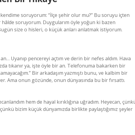
kendime soruyorum: “İlçe şehir olur mu?” Bu soruyu içten
ık bir hâlde soruyorum. Duygularım öyle yoğun ki bazen
ugün size o hisleri, o küçük anları anlatmak istiyorum.
an… Uyanıp pencereyi açtım ve derin bir nefes aldım. Hava
da tıkanır ya, işte öyle bir an. Telefonuma bakarken bir
lamayacağım.” Bir arkadaşım yazmıştı bunu, ve kalbim bir
r yer. Ama onun gözünde, onun dünyasında bu bir fırsattı.
canlandım hem de hayal kırıklığına uğradım. Heyecan, çünk
, çünkü bizim küçük dünyamızda birlikte paylaştığımız şeyler