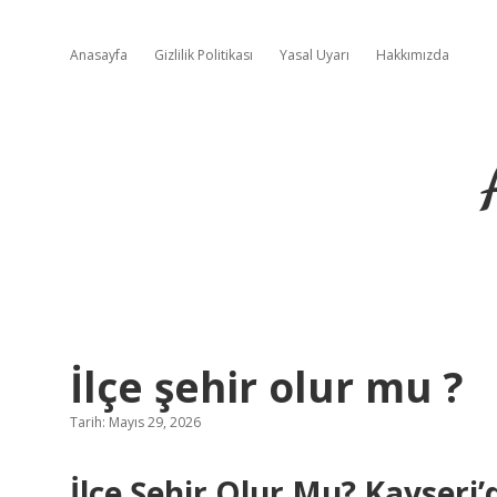
Anasayfa
Gizlilik Politikası
Yasal Uyarı
Hakkımızda
İlçe şehir olur mu ?
Tarih: Mayıs 29, 2026
İlçe Şehir Olur Mu? Kayseri’