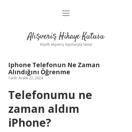
menüyü
Anasayfa
aç
Gizlilik Politikası
Alışveriş Hikaye Kutusu
Yasal Uyarı
Keyifli alışveriş tüyolarıyla tanış!
Hakkımızda
Iphone Telefonun Ne Zaman
Alındığını Öğrenme
Tarih: Aralık 22, 2024
Telefonumu ne
zaman aldım
iPhone?