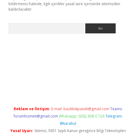
bildirmeniz halinde, ilgili içerikler yasal süre içerisinde sitemizden
kaldırılacaktır.
Arama
sino/
Reklam ve İletişim:
E-mail:
backlinkpaneli@gmail.com
Teams:
forumhizmeti@gmail.com
Whatsapp: 0262 606 0 726
Telegram:
@karabul
Yasal Uyarı:
Sitemiz, 5651 Sayılı Kanun gereğince Bilgi Teknolojileri