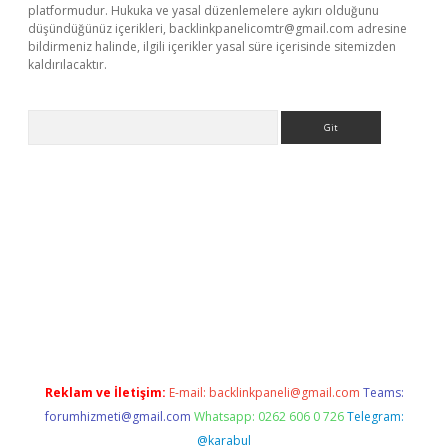
platformudur. Hukuka ve yasal düzenlemelere aykırı olduğunu
düşündüğünüz içerikleri,
backlinkpanelicomtr@gmail.com
adresine
bildirmeniz halinde, ilgili içerikler yasal süre içerisinde sitemizden
kaldırılacaktır.
Arama
ino/
Reklam ve İletişim:
E-mail:
backlinkpaneli@gmail.com
Teams:
forumhizmeti@gmail.com
Whatsapp: 0262 606 0 726
Telegram:
@karabul