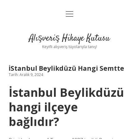
menüyü
Anasayfa
aç
Gizlilik Politikası
Alışveriş Hikaye Kutusu
Yasal Uyarı
Keyifli alışveriş tüyolarıyla tanış!
Hakkımızda
İStanbul Beylikdüzü Hangi Semtte
Tarih: Aralık 9, 2024
İstanbul Beylikdüzü
hangi ilçeye
bağlıdır?