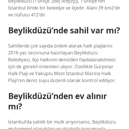
Beylikdüzü (Türkçe: [bejˈlicdyzy]), Türkiye’nin
İstanbul ilinde bir belediye ve ilçedir. Alanı 39 km2’dir
ve nüfusu 412’dir.
Beylikdüzü’nde sahil var mı?
Sahillerde çok sayıda önlem alarak halk plajlarını
2016 yaz sezonuna hazırlayan Beylikdüzü
Belediyesi, ilçe halkının denizden faydalanabilmesi
için de gerekli önlemleri alıyor. Özellikle Gürpınar
Halk Plajı ve Yakuplu West İstanbul Marina Halk
Plajı’nın deniz suyu düzenli olarak kontrol ediliyor.
Beylikdüzü’nden ev alınır
mı?
İstanbul’da satılık bir mülk arıyorsanız, Beylikdüzü
mükemmel olanakları ve stratejik konumuyla