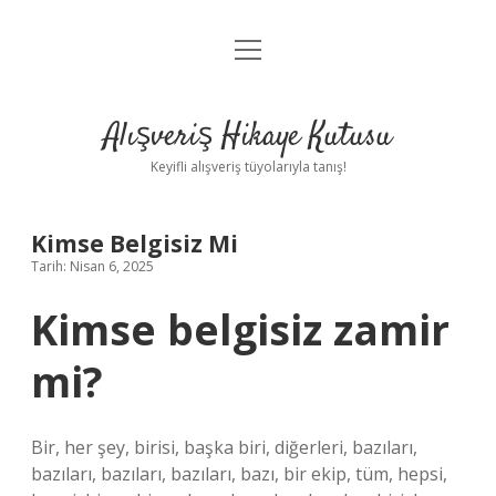
menüyü
Anasayfa
aç
Gizlilik Politikası
Alışveriş Hikaye Kutusu
Yasal Uyarı
Keyifli alışveriş tüyolarıyla tanış!
Hakkımızda
Kimse Belgisiz Mi
Tarih: Nisan 6, 2025
Kimse belgisiz zamir
mi?
Bir, her şey, birisi, başka biri, diğerleri, bazıları,
bazıları, bazıları, bazıları, bazı, bir ekip, tüm, hepsi,