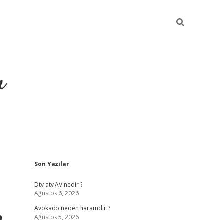
u
Sidebar
Son Yazılar
https://ilbet.casino
Dtv atv AV nedir ?
Ağustos 6, 2026
Avokado neden haramdır ?
Ağustos 5, 2026