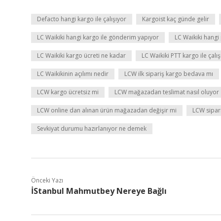
Defacto hangi kargo ile çalışıyor
Kargoist kaç günde gelir
LC Waikiki hangi kargo ile gönderim yapıyor
LC Waikiki hangi
LC Waikiki kargo ücreti ne kadar
LC Waikiki PTT kargo ile çalı
LC Waikikinin açılımı nedir
LCW ilk sipariş kargo bedava mı
LCW kargo ücretsiz mi
LCW mağazadan teslimat nasıl oluyor
LCW online dan alınan ürün mağazadan değişir mi
LCW sipari
Sevkiyat durumu hazırlanıyor ne demek
Önceki Yazı
İStanbul Mahmutbey Nereye Bağlı