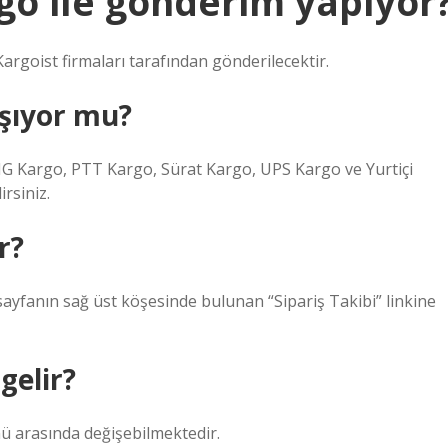
go ile gönderim yapıyor
Kargoist firmaları tarafından gönderilecektir.
ışıyor mu?
G Kargo, PTT Kargo, Sürat Kargo, UPS Kargo ve Yurtiçi
rsiniz.
r?
yfanın sağ üst köşesinde bulunan “Sipariş Takibi” linkine
gelir?
nü arasında değişebilmektedir.