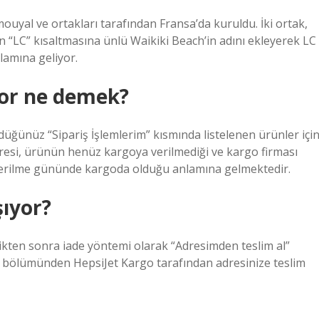
ouyal ve ortakları tarafından Fransa’da kuruldu. İki ortak,
n “LC” kısaltmasına ünlü Waikiki Beach’in adını ekleyerek LC
lamına geliyor.
yor ne demek?
üğünüz “Sipariş İşlemlerim” kısmında listelenen ürünler içi
resi, ürünün henüz kargoya verilmediği ve kargo firması
 verilme gününde kargoda olduğu anlamına gelmektedir.
şıyor?
tikten sonra iade yöntemi olarak “Adresimden teslim al”
l” bölümünden HepsiJet Kargo tarafından adresinize teslim