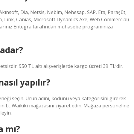
ınsoft, Dia, Netsis, Nebim, Nehesap, SAP, Eta, Paraşüt,
a, Link, Canias, Microsoft Dynamics Axe, Web Commercial)
rtlarınız Entegra tarafından muhasebe programınıza
kadar?
sizdir. 950 TL altı alışverişlerde kargo ücreti 39 TL’dir.
asıl yapılır?
eği seçin. Ürün adını, kodunu veya kategorisini girerek
kın Lc Waikiki mağazasını ziyaret edin. Mağaza personeline
leyin.
a mı?