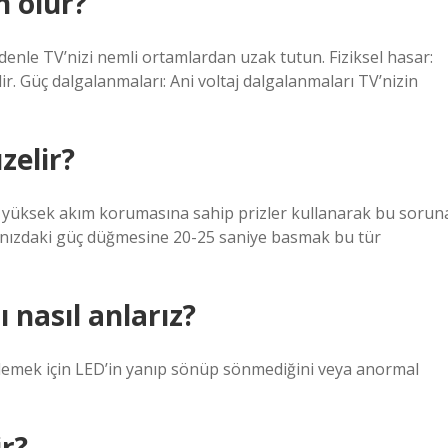
n olur?
denle TV’nizi nemli ortamlardan uzak tutun. Fiziksel hasar:
r. Güç dalgalanmaları: Ani voltaj dalgalanmaları TV’nizin
zelir?
, yüksek akım korumasına sahip prizler kullanarak bu sorun
anızdaki güç düğmesine 20-25 saniye basmak bu tür
ı nasıl anlarız?
rlemek için LED’in yanıp sönüp sönmediğini veya anormal
r?