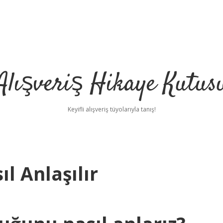
Alışveriş Hikaye Kutus
Keyifli alışveriş tüyolarıyla tanış!
l Anlaşılır