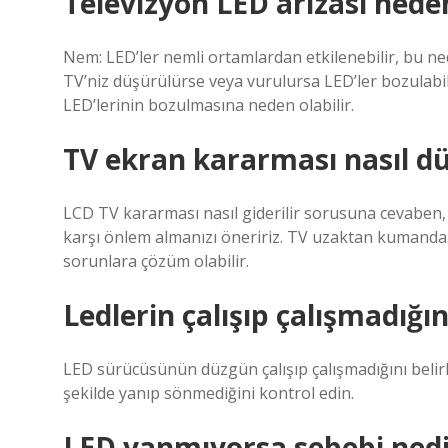
Televizyon LED arızası nede
Nem: LED’ler nemli ortamlardan etkilenebilir, bu ne
TV’niz düşürülürse veya vurulursa LED’ler bozulabili
LED’lerinin bozulmasına neden olabilir.
TV ekran kararması nasıl dü
LCD TV kararması nasıl giderilir sorusuna cevaben
karşı önlem almanızı öneririz. TV uzaktan kumand
sorunlara çözüm olabilir.
Ledlerin çalışıp çalışmadığın
LED sürücüsünün düzgün çalışıp çalışmadığını beli
şekilde yanıp sönmediğini kontrol edin.
LED yanmıyorsa sebebi nedi