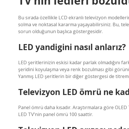
TV’nin ledleri bozul
Bu sırada özellikle LCD ekranlı televizyon modeller
solma ve noktasal kararma yaşayabilirsiniz. Bu, te
sorun olduğunun başlıca göstergesidir.
LED yandigini nasıl anlarız?
LED şeritlerinizin eskisi kadar parlak olmadığını fa
şeridini koyulaşma veya renk bozulması gibi görünür 
Yanmış LED şeritlerin bir diğer göstergesi de titrem
Televizyon LED ömrü ne ka
Panel ömrü daha kısadır. Araştırmalara göre OLED T
LED TV’nin panel ömrü 100 saattir.