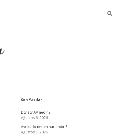
u
Sidebar
Son Yazılar
https://ilbet.casino/
Dtv atv AV nedir ?
Ağustos 6, 2026
Avokado neden haramdır ?
Ağustos 5, 2026