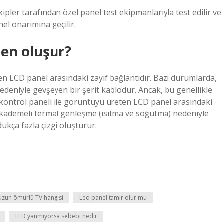
pler tarafından özel panel test ekipmanlarıyla test edilir ve
el onarımına geçilir.
den oluşur?
ten LCD panel arasındaki zayıf bağlantıdır. Bazı durumlarda,
deniyle gevşeyen bir şerit kablodur. Ancak, bu genellikle
r, kontrol paneli ile görüntüyü üreten LCD panel arasındaki
 kademeli termal genleşme (ısıtma ve soğutma) nedeniyle
ukça fazla çizgi oluşturur.
uzun ömürlü TV hangisi
Led panel tamir olur mu
LED yanmıyorsa sebebi nedir