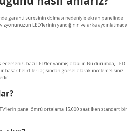
duğunu nasıl anlarız?
inde garanti süresinin dolması nedeniyle ekran panelinde
levizyonunuzun LED’lerinin yandığının ve arka aydınlatmada
rk ederseniz, bazı LED’ler yanmış olabilir. Bu durumda, LED
hasar belirtileri açısından görsel olarak incelemelisiniz.
edir.
dar?
V’lerin panel ömrü ortalama 15.000 saat iken standart bir