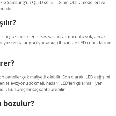
llikle Samsung’un QLED serisi, LG’nin OLED modelleri ve
ndadır.
ılır?
rini gözlemlerseniz: Ses var ancak görüntü yok, ancak
eyaz noktalar görüyorsanız, cihazınızın LED çubuklarının
rer?
n paneller çok maliyetli olabilir. Son olarak, LED değişimi
yen televizyonu sökmeli, hasarlı LED’leri çıkarmalı, yeni
ir. Bu süreç birkaç saat sürebilir.
 bozulur?