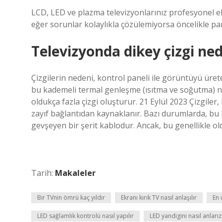
LCD, LED ve plazma televizyonlarınız profesyonel eki
eğer sorunlar kolaylıkla çözülemiyorsa öncelikle pan
Televizyonda dikey çizgi ne
Çizgilerin nedeni, kontrol paneli ile görüntüyü üre
bu kademeli termal genleşme (ısıtma ve soğutma) ne
oldukça fazla çizgi oluşturur. 21 Eylül 2023 Çizgile
zayıf bağlantıdan kaynaklanır. Bazı durumlarda, bu
gevşeyen bir şerit kablodur. Ancak, bu genellikle old
Tarih:
Makaleler
Bir TVnin ömrü kaç yıldır
Ekranı kırık TV nasıl anlaşılır
En 
LED sağlamlık kontrolü nasıl yapılır
LED yandigini nasıl anlarız