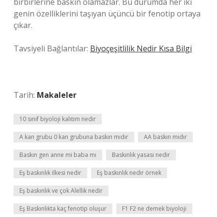
birbirlerine baskın olamazlar. Bu durumda her iki
genin özelliklerini taşıyan üçüncü bir fenotip ortaya
çıkar.
Tavsiyeli Bağlantılar:
Biyoçeşitlilik Nedir Kısa Bilgi
Tarih:
Makaleler
10 sınıf biyoloji kalıtım nedir
A kan grubu 0 kan grubuna baskın mıdır
AA baskın mıdır
Baskın gen anne mi baba mı
Baskınlık yasası nedir
Eş baskınlık ilkesi nedir
Eş baskınlık nedir örnek
Eş baskınlık ve çok Alellik nedir
Eş Baskınlıkta kaç fenotip oluşur
F1 F2 ne demek biyoloji