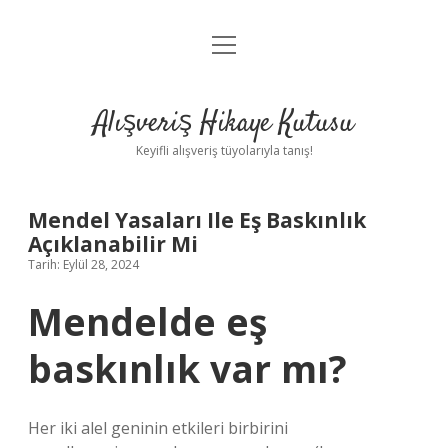
menüyü
Anasayfa
aç
Gizlilik Politikası
Alışveriş Hikaye Kutusu
Yasal Uyarı
Keyifli alışveriş tüyolarıyla tanış!
Hakkımızda
Mendel Yasaları Ile Eş Baskınlık
Açıklanabilir Mi
Tarih: Eylül 28, 2024
Mendelde eş
baskınlık var mı?
Her iki alel geninin etkileri birbirini