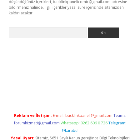
düşündüğünüz içerikleri,
backlinkpanelicomtr@gmail.com
adresine
bildirmeniz halinde, ilgili içerikler yasal süre içerisinde sitemizden
kaldırılacaktır.
Arama
sino/
Reklam ve İletişim:
E-mail:
backlinkpaneli@gmail.com
Teams:
forumhizmeti@gmail.com
Whatsapp: 0262 606 0 726
Telegram:
@karabul
Yasal Uyarı:
Sitemiz, 5651 Sayılı Kanun gereğince Bilgi Teknolojileri