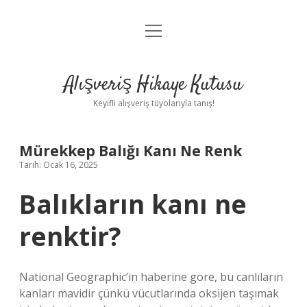
menüyü
Anasayfa
aç
Gizlilik Politikası
Alışveriş Hikaye Kutusu
Yasal Uyarı
Keyifli alışveriş tüyolarıyla tanış!
Hakkımızda
Mürekkep Balığı Kanı Ne Renk
Tarih: Ocak 16, 2025
Balıkların kanı ne
renktir?
National Geographic’in haberine göre, bu canlıların
kanları mavidir çünkü vücutlarında oksijen taşımak