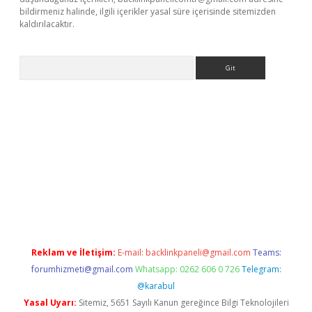
bildirmeniz halinde, ilgili içerikler yasal süre içerisinde sitemizden
kaldırılacaktır.
Arama
casino/
Reklam ve İletişim:
E-mail:
backlinkpaneli@gmail.com
Teams:
forumhizmeti@gmail.com
Whatsapp: 0262 606 0 726
Telegram:
@karabul
Yasal Uyarı:
Sitemiz, 5651 Sayılı Kanun gereğince Bilgi Teknolojileri