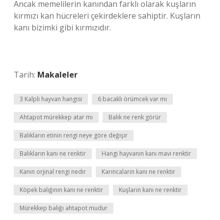
Ancak memelilerin kanından farklı olarak kuşların
kırmızı kan hücreleri çekirdeklere sahiptir. Kuşların
kanı bizimki gibi kırmızıdır.
Tarih:
Makaleler
3 Kalpli hayvan hangisi
6 bacaklı örümcek var mı
Ahtapot mürekkep atar mı
Balık ne renk görür
Balıkların etinin rengi neye göre değişir
Balıkların kanı ne renktir
Hangi hayvanın kanı mavi renktir
Kanın orjinal rengi nedir
Karıncaların kanı ne renktir
Köpek balığının kanı ne renktir
Kuşların kanı ne renktir
Mürekkep balığı ahtapot mudur