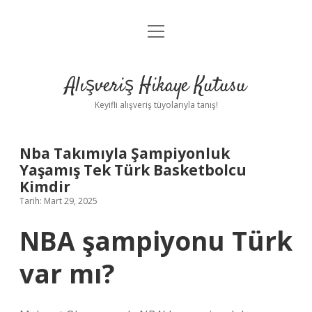
menüyü
Anasayfa
aç
Gizlilik Politikası
Alışveriş Hikaye Kutusu
Yasal Uyarı
Keyifli alışveriş tüyolarıyla tanış!
Hakkımızda
Nba Takımıyla Şampiyonluk
Yaşamış Tek Türk Basketbolcu
Kimdir
Tarih: Mart 29, 2025
NBA şampiyonu Türk
var mı?