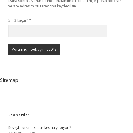
Daha sonraki yorumlarımda kullanılması için adım, e-posta adresim
ve site adresim bu tarayıcıya kaydedilsin.
5 + 3 kaçtır?
*
Sitemap
Sidebar
Son Yazılar
Kuveyt Türk ne kadar kesinti yapıyor ?
Ağustos 7, 2026