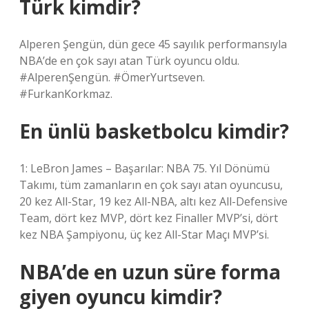
Türk kimdir?
Alperen Şengün, dün gece 45 sayılık performansıyla
NBA’de en çok sayı atan Türk oyuncu oldu.
#AlperenŞengün. #ÖmerYurtseven.
#FurkanKorkmaz.
En ünlü basketbolcu kimdir?
1: LeBron James – Başarılar: NBA 75. Yıl Dönümü
Takımı, tüm zamanların en çok sayı atan oyuncusu,
20 kez All-Star, 19 kez All-NBA, altı kez All-Defensive
Team, dört kez MVP, dört kez Finaller MVP’si, dört
kez NBA Şampiyonu, üç kez All-Star Maçı MVP’si.
NBA’de en uzun süre forma
giyen oyuncu kimdir?