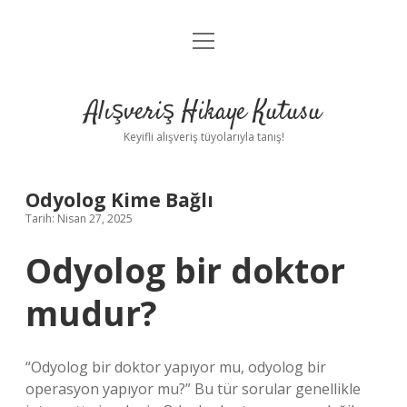
menüyü
Anasayfa
aç
Gizlilik Politikası
Alışveriş Hikaye Kutusu
Yasal Uyarı
Keyifli alışveriş tüyolarıyla tanış!
Hakkımızda
Odyolog Kime Bağlı
Tarih: Nisan 27, 2025
Odyolog bir doktor
mudur?
“Odyolog bir doktor yapıyor mu, odyolog bir
operasyon yapıyor mu?” Bu tür sorular genellikle