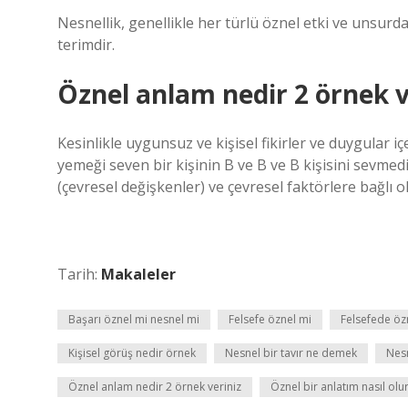
Nesnellik, genellikle her türlü öznel etki ve unsurd
terimdir.
Öznel anlam nedir 2 örnek v
Kesinlikle uygunsuz ve kişisel fikirler ve duygular 
yemeği seven bir kişinin B ve B ve B kişisini sevmed
(çevresel değişkenler) ve çevresel faktörlere bağlı o
Tarih:
Makaleler
Başarı öznel mi nesnel mi
Felsefe öznel mi
Felsefede ö
Kişisel görüş nedir örnek
Nesnel bir tavır ne demek
Nes
Öznel anlam nedir 2 örnek veriniz
Öznel bir anlatım nasıl olu