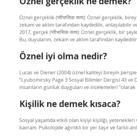
Öznel gerçeklik ne demek?
Öznel gerçeklik (प्तीभासिक सत्य): Öznel gerçeklik, bi
zekam ve aklım tarafından kaydedilir, anlaşılabilir v
2017, gerçek (प्तीभासिक सत्य): Öznel gerçeklik, bir şe
Bu, duyularım, zekam ve aklım tarafından kaydedilir,
Öznel iyi olma nedir?
Lucas ve Diener (2004) öznel kaliteyi bireyin perspe
“Lyubomirsky Page 3 Sosyal Bilimler Dergisi 43 ve D
insanların günlük duyguları ve incelemeleri “olarak
Kişilik ne demek kısaca?
Sosyal yaşamda etkili olan kişiyi kişiliği, yetenekleri
kavram. Psikolojide ağırlıklı bir yer taşır ve farklı an