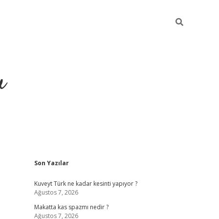
u
Sidebar
Son Yazılar
https://ilbet.casino
Kuveyt Türk ne kadar kesinti yapıyor ?
Ağustos 7, 2026
Makatta kas spazmı nedir ?
Ağustos 7, 2026