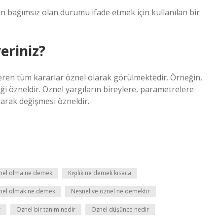
an bağımsız olan durumu ifade etmek için kullanılan bir
eriniz?
içeren tüm kararlar öznel olarak görülmektedir. Örneğin,
iği özneldir. Öznel yargıların bireylere, parametrelere
larak değişmesi özneldir.
znel olma ne demek
Kişilik ne demek kısaca
nel olmak ne demek
Nesnel ve öznel ne demektir
r
Öznel bir tanım nedir
Öznel düşünce nedir