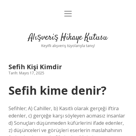
menüyü
Anasayfa
aç
Gizlilik Politikası
Alışveriş Hikaye Kutusu
Yasal Uyarı
Keyifli alışveriş tüyolarıyla tanış!
Hakkımızda
Sefih Kişi Kimdir
Tarih: Mayıs 17, 2025
Sefih kime denir?
Sefihler; A) Cahiller, b) Kasıtlı olarak gerçeği iftira
edenler, c) gerçeğe karşı söyleyen acımasız insanlar
d) Sonuçları düşünmeden küfürlerini ifade edenler,
z) düşünceleri ve görüşleri eserlerin maslahahının