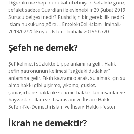
Diğer iki mezhep bunu kabul etmiyor. Sefalete göre,
sefalet sadece Guardian ile evlenebilir.20 Şubat 2019
Sürücü belgesi nedir? Rushd için bir gereklilik nedir?
İslam hukukuna göre … Entelektüel ›İslam-İlmihali›
2019/02/20fikriyat ›İslam-İlmihali› 2019/02/20
Şefeh ne demek?
Şef kelimesi sözlükte Lippe anlamına gelir. Hakk ı
şefin patronunun kelimesi “sağdaki dudaklar”
anlamına gelir. Fıkıh kavramı olarak, su almak için su
alma hakkı gibi pişirme, yıkama, guslet,
çamaşırhane hakkı ile su içme hakkı olan insanlar ve
hayvanlar. -Ilam ve İhsanislam ve İhsan ›Hakk-i-
Sefeh-Ne-Demectirislam ve İhsan› Hakk-i-fester
İkrah ne demektir?