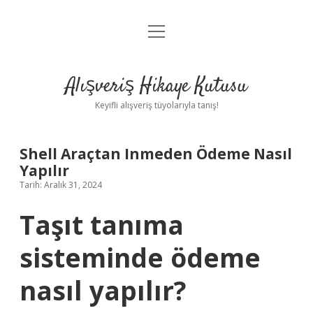
menüyü
Anasayfa
aç
Gizlilik Politikası
Alışveriş Hikaye Kutusu
Yasal Uyarı
Keyifli alışveriş tüyolarıyla tanış!
Hakkımızda
Shell Araçtan Inmeden Ödeme Nasıl
Yapılır
Tarih: Aralık 31, 2024
Taşıt tanıma
sisteminde ödeme
nasıl yapılır?