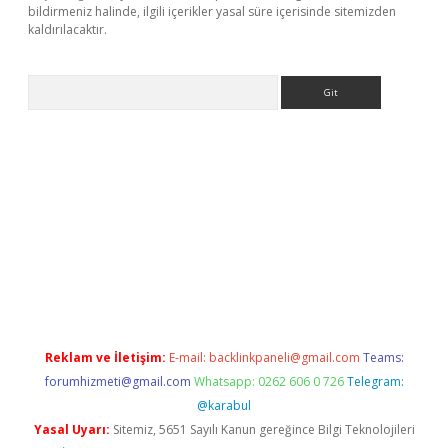
bildirmeniz halinde, ilgili içerikler yasal süre içerisinde sitemizden
kaldırılacaktır.
Arama
ino/
Reklam ve İletişim:
E-mail:
backlinkpaneli@gmail.com
Teams:
forumhizmeti@gmail.com
Whatsapp: 0262 606 0 726
Telegram:
@karabul
Yasal Uyarı:
Sitemiz, 5651 Sayılı Kanun gereğince Bilgi Teknolojileri