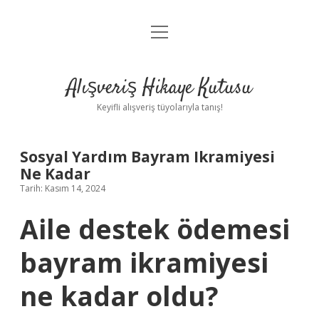
menüyü
Anasayfa
aç
Gizlilik Politikası
Alışveriş Hikaye Kutusu
Yasal Uyarı
Keyifli alışveriş tüyolarıyla tanış!
Hakkımızda
Sosyal Yardım Bayram Ikramiyesi
Ne Kadar
Tarih: Kasım 14, 2024
Aile destek ödemesi
bayram ikramiyesi
ne kadar oldu?