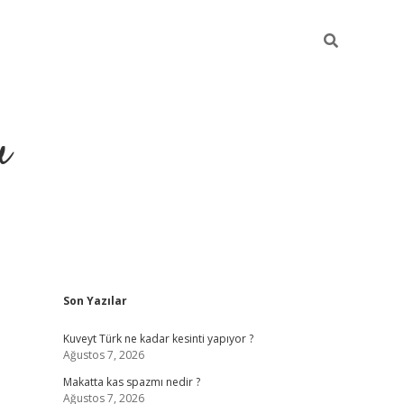
u
Sidebar
Son Yazılar
https://ilbet.casino
Kuveyt Türk ne kadar kesinti yapıyor ?
Ağustos 7, 2026
Makatta kas spazmı nedir ?
Ağustos 7, 2026