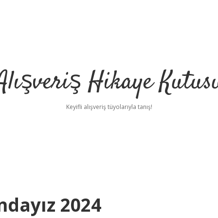
Alışveriş Hikaye Kutus
Keyifli alışveriş tüyolarıyla tanış!
ındayız 2024