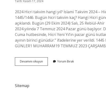
Tarih: Kasım 17, 2024
2024 Hicri takvim hangi yıl? İslami Takvim 2024 – H
1445/1446. Bugün hicri takvim kaç? Hangi Hicri gü
açıklandı. Bugün (29 Ekim 2024) Salı, 25 Rebiül-Ahi
2024 yılında 7 Temmuz 2024 Pazar günü başlıyor. Di
Cuma hutbesinde, Hicri Yeni Yıl’ın pazar günü kut
ayının birinci günüdür.” ifadelerine yer verildi. 1
GÜNLER1 MUHARRAM19 TEMMUZ 2023 ÇARŞAMBA
Hicri
Devamını okuyun
Yorum Bırak
Takvim
Kaç
Yılındayız
2024
Sitemap