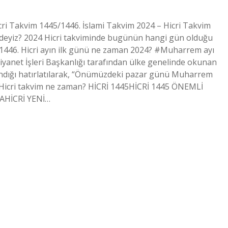
icri Takvim 1445/1446. İslami Takvim 2024 – Hicri Takvim
ndeyiz? 2024 Hicri takviminde bugünün hangi gün olduğu
r 1446. Hicri ayın ilk günü ne zaman 2024? #Muharrem ayı
yanet İşleri Başkanlığı tarafından ülke genelinde okunan
landığı hatırlatılarak, “Önümüzdeki pazar günü Muharrem
445 Hicri takvim ne zaman? HİCRİ 1445HİCRİ 1445 ÖNEMLİ
HİCRİ YENİ…