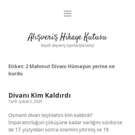
menüyü
Anasayfa
aç
Gizlilik Politikası
Alışveriş Hikaye Kutusu
Yasal Uyarı
Keyifli alışveriş tüyolarıyla tanış!
Hakkımızda
Etiket:
2 Mahmut Divanı Hümayun yerine ne
kurdu
Divanı Kim Kaldırdı
Tarih: Şubat 2, 2025
Osmanlı divan teşkilatını kim kaldırdı?
İmparatorluğun çöküşüne kadar varlığını sürdürse
de 17. yüzyıldan sonra önemini yitirmiş ve 19.