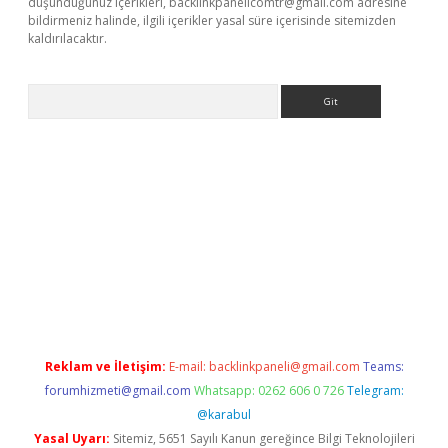
düşündüğünüz içerikleri,
backlinkpanelicomtr@gmail.com
adresine
bildirmeniz halinde, ilgili içerikler yasal süre içerisinde sitemizden
kaldırılacaktır.
Arama
ps://ilbet.casino/
Reklam ve İletişim:
E-mail:
backlinkpaneli@gmail.com
Teams:
forumhizmeti@gmail.com
Whatsapp: 0262 606 0 726
Telegram:
@karabul
Yasal Uyarı:
Sitemiz, 5651 Sayılı Kanun gereğince Bilgi Teknolojileri