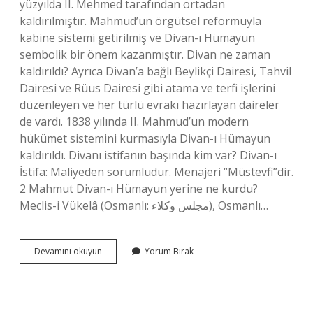
yüzyılda II. Mehmed tarafından ortadan
kaldırılmıştır. Mahmud’un örgütsel reformuyla
kabine sistemi getirilmiş ve Divan-ı Hümayun
sembolik bir önem kazanmıştır. Divan ne zaman
kaldırıldı? Ayrıca Divan’a bağlı Beylikçi Dairesi, Tahvil
Dairesi ve Rüus Dairesi gibi atama ve terfi işlerini
düzenleyen ve her türlü evrakı hazırlayan daireler
de vardı. 1838 yılında II. Mahmud’un modern
hükümet sistemini kurmasıyla Divan-ı Hümayun
kaldırıldı. Divanı istifanın başında kim var? Divan-ı
İstifa: Maliyeden sorumludur. Menajeri “Müstevfi”dir.
2 Mahmut Divan-ı Hümayun yerine ne kurdu?
Meclis-i Vükelâ (Osmanlı: مجلس وكلاء), Osmanlı…
Divanı
Devamını okuyun
Yorum Bırak
Kim
Kaldırdı