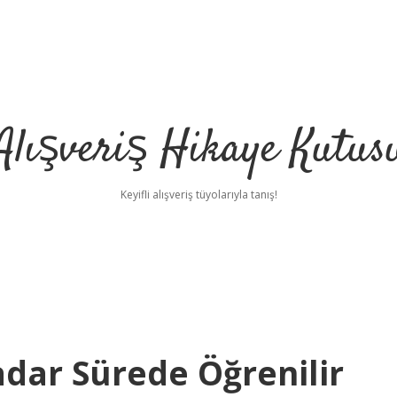
Alışveriş Hikaye Kutus
Keyifli alışveriş tüyolarıyla tanış!
adar Sürede Öğrenilir