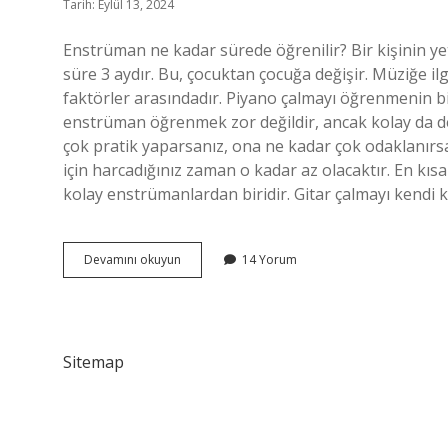
Tarih: Eylül 13, 2024
Enstrüman ne kadar sürede öğrenilir? Bir kişinin ye
süre 3 aydır. Bu, çocuktan çocuğa değişir. Müziğe i
faktörler arasındadır. Piyano çalmayı öğrenmenin 
enstrüman öğrenmek zor değildir, ancak kolay da d
çok pratik yaparsanız, ona ne kadar çok odaklanır
için harcadığınız zaman o kadar az olacaktır. En kı
kolay enstrümanlardan biridir. Gitar çalmayı kendi 
Bir
Devamını okuyun
14 Yorum
Müzik
Aleti
Ne
Kadar
Sürede
Sitemap
Öğrenilir