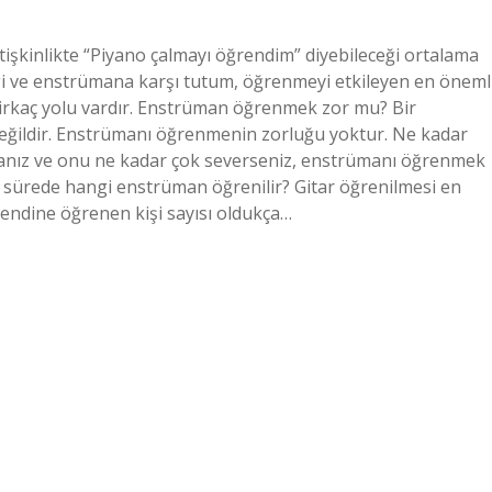
tişkinlikte “Piyano çalmayı öğrendim” diyebileceği ortalama
lgi ve enstrümana karşı tutum, öğrenmeyi etkileyen en öneml
birkaç yolu vardır. Enstrüman öğrenmek zor mu? Bir
eğildir. Enstrümanı öğrenmenin zorluğu yoktur. Ne kadar
sanız ve onu ne kadar çok severseniz, enstrümanı öğrenmek
sa sürede hangi enstrüman öğrenilir? Gitar öğrenilmesi en
kendine öğrenen kişi sayısı oldukça…