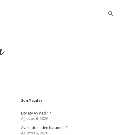
u
Sidebar
Son Yazılar
https://ilbe
Dtv atv AV nedir ?
Ağustos 6, 2026
Avokado neden haramdır ?
Ağustos 5, 2026