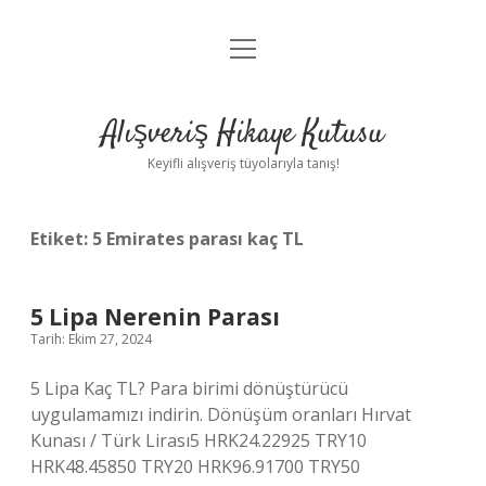
menüyü
Anasayfa
aç
Gizlilik Politikası
Alışveriş Hikaye Kutusu
Yasal Uyarı
Keyifli alışveriş tüyolarıyla tanış!
Hakkımızda
Etiket:
5 Emirates parası kaç TL
5 Lipa Nerenin Parası
Tarih: Ekim 27, 2024
5 Lipa Kaç TL? Para birimi dönüştürücü
uygulamamızı indirin. Dönüşüm oranları Hırvat
Kunası / Türk Lirası5 HRK24.22925 TRY10
HRK48.45850 TRY20 HRK96.91700 TRY50