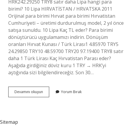
HRK242.29250 TRY8 satır daha Lipa hangi para
birimi? 10 Lipa HIRVATİSTAN / HRVATSKA 2011
Orijinal para birimi Hırvat para birimi Hırvatistan
Cumhuriyeti – üretimi durdurulmuş model, 2 yıl önce
satışa sunuldu. 10 Lipa Kaç TL eder? Para birimi
dönüştürücü uygulamamızı indirin. Dönüşüm
oranları Hırvat Kunası / Türk Lirası1 4.85970 TRY5
24.29850 TRY10 48.59700 TRY20 97.19400 TRY8 satır
daha 1 Türk Lirası Kaç Hırvatistan Parası eder?
Aşağıda girdiğiniz döviz kuru 1 TRY → HRK’yi
aştığında sizi bilgilendireceğiz. Son 30…
5
Devamını okuyun
Yorum Bırak
Lipa
Nerenin
Parası
Sitemap