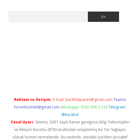
Arama
ps://ilbet.casino/
Reklam ve İletişim:
E-mail:
backlinkpaneli@gmail.com
Teams:
forumhizmeti@gmail.com
Whatsapp: 0262 606 0 726
Telegram:
@karabul
Yasal Uyarı:
Sitemiz, 5651 Sayılı Kanun gereğince Bilgi Teknolojileri
ve İletişim Kurumu (BTK) tarafından onaylanmış bir Yer Sağlayıcı
olarak hizmet vermektedir. Bu nedenle, sitedeki içerikleri proaktif