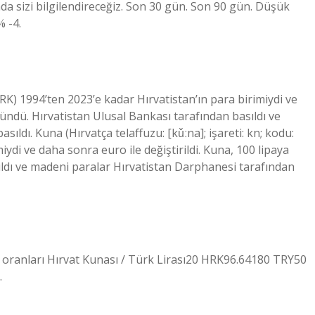
da sizi bilgilendireceğiz. Son 30 gün. Son 90 gün. Düşük
 -4.
 HRK) 1994’ten 2023’e kadar Hırvatistan’ın para birimiydi ve
lündü. Hırvatistan Ulusal Bankası tarafından basıldı ve
ldı. Kuna (Hırvatça telaffuzu: [kǔːna]; işareti: kn; kodu:
ydi ve daha sonra euro ile değiştirildi. Kuna, 100 lipaya
ıldı ve madeni paralar Hırvatistan Darphanesi tarafından
oranları Hırvat Kunası / Türk Lirası20 HRK96.64180 TRY50
.