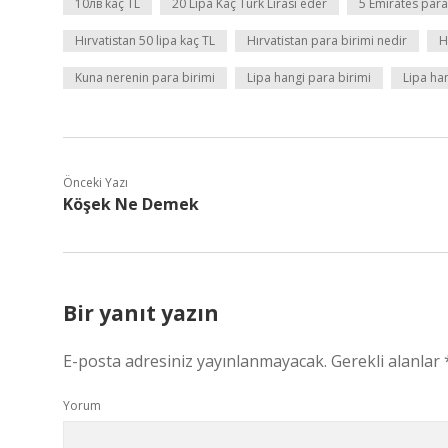
10лв kaç TL
20 Lipa Kaç Türk Lirası eder
5 Emirates para
Hırvatistan 50 lipa kaç TL
Hırvatistan para birimi nedir
H
Kuna nerenin para birimi
Lipa hangi para birimi
Lipa han
Önceki Yazı
Köşek Ne Demek
Bir yanıt yazın
E-posta adresiniz yayınlanmayacak.
Gerekli alanlar
Yorum