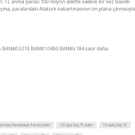
 5 TL anma parası 100 milyon adette sadece bir kez basıldı.
ışma, paralardaki Atatürk kabartmasının ön plana çıkmasıyl
 BAN₺0.5210 BAN₺1.0450 BAN₺5.184 satır daha
ası Kaç Hırvatistan Parası eder
10 Lipa Kaç TL eder
10 satış kaç TL