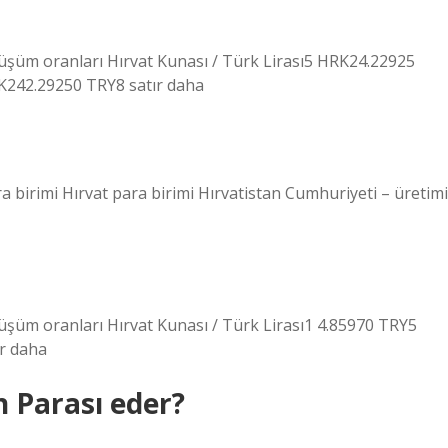
üşüm oranları Hırvat Kunası / Türk Lirası5 HRK24.22925
242.29250 TRY8 satır daha
birimi Hırvat para birimi Hırvatistan Cumhuriyeti – üretimi
üşüm oranları Hırvat Kunası / Türk Lirası1 4.85970 TRY5
r daha
n Parası eder?