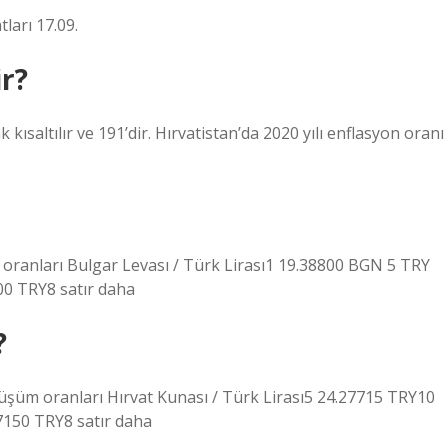
ları 17.09.
ir?
kısaltılır ve 191’dir. Hırvatistan’da 2020 yılı enflasyon oranı
ranları Bulgar Levası / Türk Lirası1 19.38800 BGN 5 TRY
0 TRY8 satır daha
?
üşüm oranları Hırvat Kunası / Türk Lirası5 24.27715 TRY10
150 TRY8 satır daha