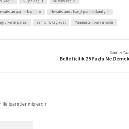
sı kaç TL
5 Lipa Kaç TL
50 bani kaç TL
ırvatistan parası kaç euro
Hırvatistanda hangi para kullanılıyor
gi ülkenin parası
Yeni 5 TL kaç adet
Yunanistan parası nedir
Sonraki Yaz
Belleticilik 25 Fazla Ne Deme
*
ile işaretlenmişlerdir