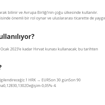
ak bilinir ve Avrupa Birliği’nin çoğu ülkesinde kullanılır.
inde önemli bir rol oynar ve uluslararası ticarette de yaygı
llanılıyor?
1 Ocak 2023’e kadar Hırvat kunası kullanacak; bu tarihten
?
 bilgilendireceğiz.1 HRK → EURSon 30 günSon 90
a0,12830,1302Değişim-0,05%-4.