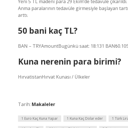
Yeni 5 TL madeni para 29 Ekim’de tedavüle çıkarıldı.
Anma paralarının tedavüle girmesiyle başlayan tart
arttı.
50 bani kaç TL?
BAN – TRYAmountBugünkü saat: 18:131 BAN₺0.105
Kuna nerenin para birimi?
HırvatistanHırvat Kunası / Ülkeler
Tarih:
Makaleler
1 Euro Kaç Kuna Yapar
1 Kuna Kaç Dolar eder
1 Türk Lir