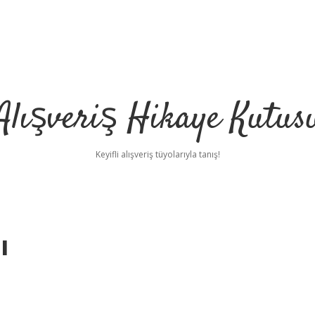
Alışveriş Hikaye Kutus
Keyifli alışveriş tüyolarıyla tanış!
ı