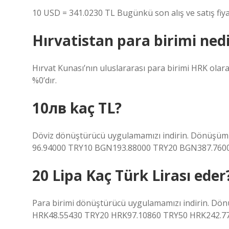
10 USD = 341.0230 TL Bugünkü son alış ve satış fiyat
Hırvatistan para birimi ned
Hırvat Kunası’nın uluslararası para birimi HRK olarak 
%0’dır.
10лв kaç TL?
Döviz dönüştürücü uygulamamızı indirin. Dönüşüm o
96.94000 TRY10 BGN193.88000 TRY20 BGN387.7600
20 Lipa Kaç Türk Lirası eder
Para birimi dönüştürücü uygulamamızı indirin. Dön
HRK48.55430 TRY20 HRK97.10860 TRY50 HRK242.77