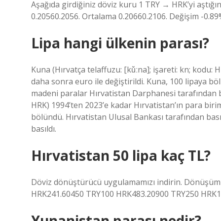
Aşağıda girdiğiniz döviz kuru 1 TRY → HRK’yi aştığın
0.20560.2056. Ortalama 0.20660.2106. Değişim -0.89%
Lipa hangi ülkenin parası?
Kuna (Hırvatça telaffuzu: [kǔːna]; işareti: kn; kodu:
daha sonra euro ile değiştirildi. Kuna, 100 lipaya bö
madeni paralar Hırvatistan Darphanesi tarafından bası
HRK) 1994’ten 2023’e kadar Hırvatistan’ın para birimi
bölündü. Hırvatistan Ulusal Bankası tarafından bas
basıldı.
Hırvatistan 50 lipa kaç TL?
Döviz dönüştürücü uygulamamızı indirin. Dönüşüm 
HRK241.60450 TRY100 HRK483.20900 TRY250 HRK1
Yunanistan parası nedir?