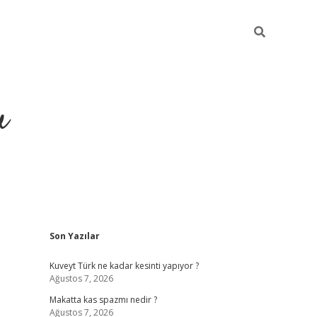
u
Sidebar
Son Yazılar
https://ilbet.casino
Kuveyt Türk ne kadar kesinti yapıyor ?
Ağustos 7, 2026
Makatta kas spazmı nedir ?
Ağustos 7, 2026