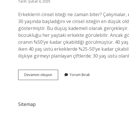
Tarih: Şubat 4, 2025
Erkeklerin cinsel isteği ne zaman biter? Çalışmalar, 
30 yaşında başladığını ve cinsel isteğin en düşük o
göstermiştir. Bu düşüş kademeli olarak gerçekleşir
bozukluğu her yaştaki erkekte görülebilir. Ancak gör
oranın %50’ye kadar çıkabildiği görülmüştür. 40 yaş
iken 40 yaş üstü erkeklerde %25-50’ye kadar çıkabil
ilişkiye girmeyi planlayan çiftlerde; 30 yaş üstü ola
Erkek
Devamını okuyun
Yorum Bırak
Kac
Yasina
Kadar
Ilişkiye
Girer
Sitemap