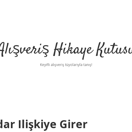
Alışveriş Hikaye Kutus
Keyifli alışveriş tüyolarıyla tanış!
ar Ilişkiye Girer