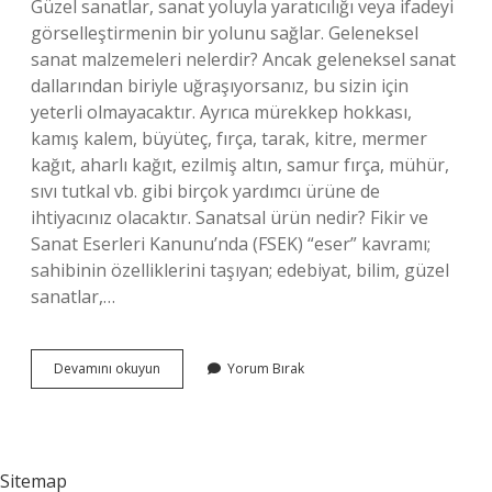
Güzel sanatlar, sanat yoluyla yaratıcılığı veya ifadeyi
görselleştirmenin bir yolunu sağlar. Geleneksel
sanat malzemeleri nelerdir? Ancak geleneksel sanat
dallarından biriyle uğraşıyorsanız, bu sizin için
yeterli olmayacaktır. Ayrıca mürekkep hokkası,
kamış kalem, büyüteç, fırça, tarak, kitre, mermer
kağıt, aharlı kağıt, ezilmiş altın, samur fırça, mühür,
sıvı tutkal vb. gibi birçok yardımcı ürüne de
ihtiyacınız olacaktır. Sanatsal ürün nedir? Fikir ve
Sanat Eserleri Kanunu’nda (FSEK) “eser” kavramı;
sahibinin özelliklerini taşıyan; edebiyat, bilim, güzel
sanatlar,…
Sanatsal
Devamını okuyun
Yorum Bırak
Malzemeler
Nelerdir
Sitemap