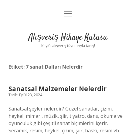
menüyü
Anasayfa
aç
Gizlilik Politikası
Alışveriş Hikaye Kutusu
Yasal Uyarı
Keyifli alışveriş tüyolarıyla tanış!
Hakkımızda
Etiket:
7 sanat Dalları Nelerdir
Sanatsal Malzemeler Nelerdir
Tarih: Eylül 23, 2024
Sanatsal şeyler nelerdir? Güzel sanatlar, çizim,
heykel, mimari, müzik, şiir, tiyatro, dans, okuma ve
oyunculuk gibi çeşitli sanat biçimlerini içerir.
Seramik, resim, heykel, çizim, şiir, baskı, resim vb.