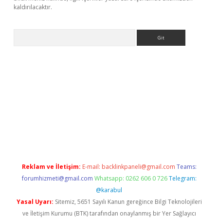
kaldırılacaktır.
Arama
ps://ilbet.casino/
Reklam ve İletişim:
E-mail:
backlinkpaneli@gmail.com
Teams:
forumhizmeti@gmail.com
Whatsapp: 0262 606 0 726
Telegram:
@karabul
Yasal Uyarı:
Sitemiz, 5651 Sayılı Kanun gereğince Bilgi Teknolojileri
ve İletişim Kurumu (BTK) tarafından onaylanmış bir Yer Sağlayıcı