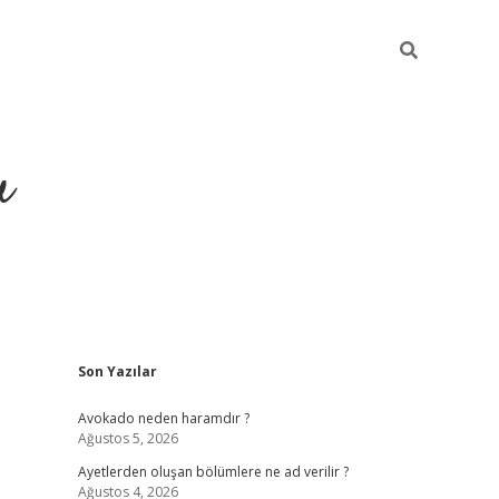
u
Sidebar
Son Yazılar
https://ilb
Avokado neden haramdır ?
Ağustos 5, 2026
Ayetlerden oluşan bölümlere ne ad verilir ?
Ağustos 4, 2026