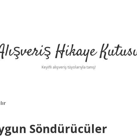
Alışveriş Hikaye Kutus
Keyifli alışveriş tüyolarıyla tanış!
lır
 Uygun Söndürücüler