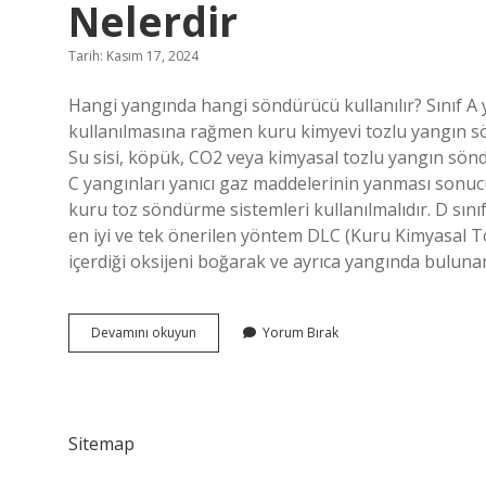
Nelerdir
Tarih: Kasım 17, 2024
Hangi yangında hangi söndürücü kullanılır? Sınıf A y
kullanılmasına rağmen kuru kimyevi tozlu yangın sön
Su sisi, köpük, CO2 veya kimyasal tozlu yangın söndür
C yangınları yanıcı gaz maddelerinin yanması sonucu
kuru toz söndürme sistemleri kullanılmalıdır. D sın
en iyi ve tek önerilen yöntem DLC (Kuru Kimyasal To
içerdiği oksijeni boğarak ve ayrıca yangında bulun
Yangın
Devamını okuyun
Yorum Bırak
Sınıfları
Ve
Uygun
Söndürücüler
Nelerdir
Sitemap