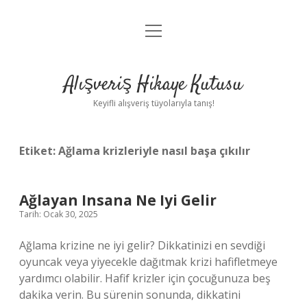
menüyü
Anasayfa
aç
Gizlilik Politikası
Alışveriş Hikaye Kutusu
Yasal Uyarı
Keyifli alışveriş tüyolarıyla tanış!
Hakkımızda
Etiket:
Ağlama krizleriyle nasıl başa çıkılır
Ağlayan Insana Ne Iyi Gelir
Tarih: Ocak 30, 2025
Ağlama krizine ne iyi gelir? Dikkatinizi en sevdiği
oyuncak veya yiyecekle dağıtmak krizi hafifletmeye
yardımcı olabilir. Hafif krizler için çocuğunuza beş
dakika verin. Bu sürenin sonunda, dikkatini