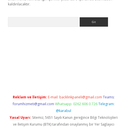
kaldırılacaktır.
Arama
ps://ilbet.casino/
Reklam ve İletişim:
E-mail:
backlinkpaneli@gmail.com
Teams:
forumhizmeti@gmail.com
Whatsapp: 0262 606 0 726
Telegram:
@karabul
Yasal Uyarı:
Sitemiz, 5651 Sayılı Kanun gereğince Bilgi Teknolojileri
ve İletişim Kurumu (BTK) tarafından onaylanmış bir Yer Sağlayıcı