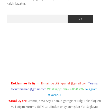
kaldırılacaktır.
Arama
tps://ilbet.casino/
Reklam ve İletişim:
E-mail:
backlinkpaneli@gmail.com
Teams:
forumhizmeti@gmail.com
Whatsapp: 0262 606 0 726
Telegram:
@karabul
Yasal Uyarı:
Sitemiz, 5651 Sayılı Kanun gereğince Bilgi Teknolojileri
ve İletişim Kurumu (BTK) tarafından onaylanmış bir Yer Sağlayıcı