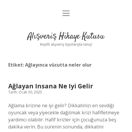
menüyü
Anasayfa
aç
Gizlilik Politikası
Alışveriş Hikaye Kutusu
Yasal Uyarı
Keyifli alışveriş tüyolarıyla tanış!
Hakkımızda
Etiket:
Ağlayınca vücutta neler olur
Ağlayan Insana Ne Iyi Gelir
Tarih: Ocak 30, 2025
Ağlama krizine ne iyi gelir? Dikkatinizi en sevdiği
oyuncak veya yiyecekle dağıtmak krizi hafifletmeye
yardımcı olabilir. Hafif krizler için çocuğunuza beş
dakika verin. Bu sürenin sonunda, dikkatini