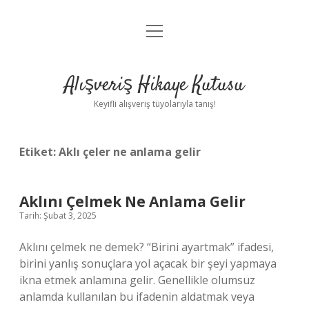
menüyü
Anasayfa
aç
Gizlilik Politikası
Alışveriş Hikaye Kutusu
Yasal Uyarı
Keyifli alışveriş tüyolarıyla tanış!
Hakkımızda
Etiket:
Aklı çeler ne anlama gelir
Aklını Çelmek Ne Anlama Gelir
Tarih: Şubat 3, 2025
Aklını çelmek ne demek? “Birini ayartmak” ifadesi,
birini yanlış sonuçlara yol açacak bir şeyi yapmaya
ikna etmek anlamına gelir. Genellikle olumsuz
anlamda kullanılan bu ifadenin aldatmak veya