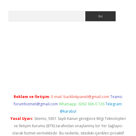
Arama
ps://ilbet.casino/
Reklam ve İletişim:
E-mail:
backlinkpaneli@gmail.com
Teams:
forumhizmeti@gmail.com
Whatsapp: 0262 606 0 726
Telegram:
@karabul
Yasal Uyarı:
Sitemiz, 5651 Sayılı Kanun gereğince Bilgi Teknolojileri
ve İletişim Kurumu (BTK) tarafından onaylanmış bir Yer Sağlayıcı
olarak hizmet vermektedir. Bu nedenle, sitedeki içerikleri proaktif