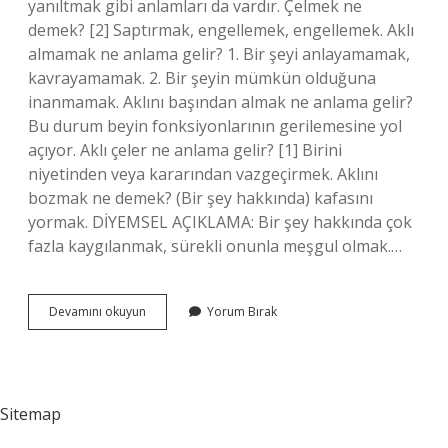
yanıltmak gibi anlamları da vardır. Çelmek ne
demek? [2] Saptırmak, engellemek, engellemek. Aklı
almamak ne anlama gelir? 1. Bir şeyi anlayamamak,
kavrayamamak. 2. Bir şeyin mümkün olduğuna
inanmamak. Aklını başından almak ne anlama gelir?
Bu durum beyin fonksiyonlarının gerilemesine yol
açıyor. Aklı çeler ne anlama gelir? [1] Birini
niyetinden veya kararından vazgeçirmek. Aklını
bozmak ne demek? (Bir şey hakkında) kafasını
yormak. DİYEMSEL AÇIKLAMA: Bir şey hakkında çok
fazla kaygılanmak, sürekli onunla meşgul olmak.…
Aklını
Devamını okuyun
Yorum Bırak
Çelmek
Ne
Anlama
Gelir
Sitemap