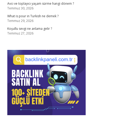
Avcı ve toplayıcı yaşam sürme hangi dönem ?
Temmuz 30, 2026
What is pour in Turkish ne demek ?
Temmuz 29, 2026
Koşullu sevgi ne anlama gelir ?
Temmuz 27, 2026