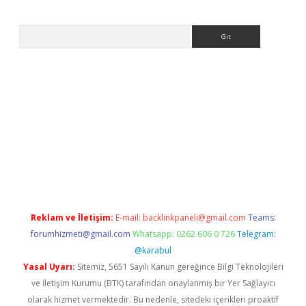
Arama
ps://ilbet.casino/
Reklam ve İletişim:
E-mail:
backlinkpaneli@gmail.com
Teams:
forumhizmeti@gmail.com
Whatsapp: 0262 606 0 726
Telegram:
@karabul
Yasal Uyarı:
Sitemiz, 5651 Sayılı Kanun gereğince Bilgi Teknolojileri
ve İletişim Kurumu (BTK) tarafından onaylanmış bir Yer Sağlayıcı
olarak hizmet vermektedir. Bu nedenle, sitedeki içerikleri proaktif