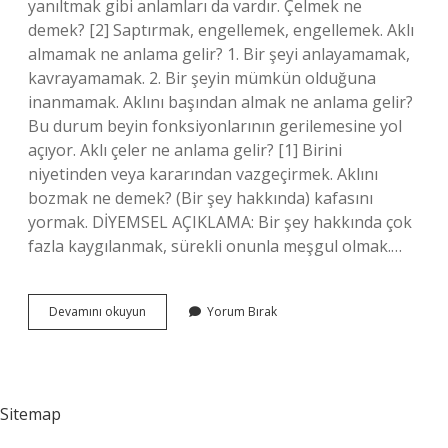
yanıltmak gibi anlamları da vardır. Çelmek ne
demek? [2] Saptırmak, engellemek, engellemek. Aklı
almamak ne anlama gelir? 1. Bir şeyi anlayamamak,
kavrayamamak. 2. Bir şeyin mümkün olduğuna
inanmamak. Aklını başından almak ne anlama gelir?
Bu durum beyin fonksiyonlarının gerilemesine yol
açıyor. Aklı çeler ne anlama gelir? [1] Birini
niyetinden veya kararından vazgeçirmek. Aklını
bozmak ne demek? (Bir şey hakkında) kafasını
yormak. DİYEMSEL AÇIKLAMA: Bir şey hakkında çok
fazla kaygılanmak, sürekli onunla meşgul olmak.…
Aklını
Devamını okuyun
Yorum Bırak
Çelmek
Ne
Anlama
Gelir
Sitemap