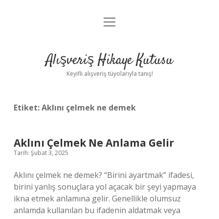
menüyü
Anasayfa
aç
Gizlilik Politikası
Alışveriş Hikaye Kutusu
Yasal Uyarı
Keyifli alışveriş tüyolarıyla tanış!
Hakkımızda
Etiket:
Aklını çelmek ne demek
Aklını Çelmek Ne Anlama Gelir
Tarih: Şubat 3, 2025
Aklını çelmek ne demek? “Birini ayartmak” ifadesi,
birini yanlış sonuçlara yol açacak bir şeyi yapmaya
ikna etmek anlamına gelir. Genellikle olumsuz
anlamda kullanılan bu ifadenin aldatmak veya