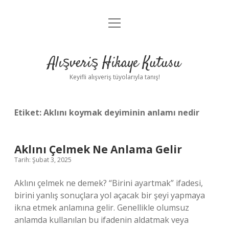
menüyü
Anasayfa
aç
Gizlilik Politikası
Alışveriş Hikaye Kutusu
Yasal Uyarı
Keyifli alışveriş tüyolarıyla tanış!
Hakkımızda
Etiket:
Aklını koymak deyiminin anlamı nedir
Aklını Çelmek Ne Anlama Gelir
Tarih: Şubat 3, 2025
Aklını çelmek ne demek? “Birini ayartmak” ifadesi,
birini yanlış sonuçlara yol açacak bir şeyi yapmaya
ikna etmek anlamına gelir. Genellikle olumsuz
anlamda kullanılan bu ifadenin aldatmak veya