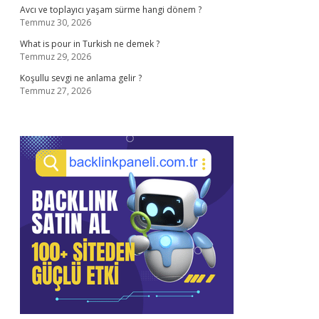
Avcı ve toplayıcı yaşam sürme hangi dönem ?
Temmuz 30, 2026
What is pour in Turkish ne demek ?
Temmuz 29, 2026
Koşullu sevgi ne anlama gelir ?
Temmuz 27, 2026