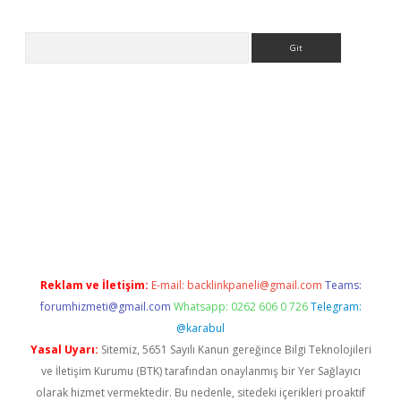
Arama
ps://ilbet.casino/
Reklam ve İletişim:
E-mail:
backlinkpaneli@gmail.com
Teams:
forumhizmeti@gmail.com
Whatsapp: 0262 606 0 726
Telegram:
@karabul
Yasal Uyarı:
Sitemiz, 5651 Sayılı Kanun gereğince Bilgi Teknolojileri
ve İletişim Kurumu (BTK) tarafından onaylanmış bir Yer Sağlayıcı
olarak hizmet vermektedir. Bu nedenle, sitedeki içerikleri proaktif