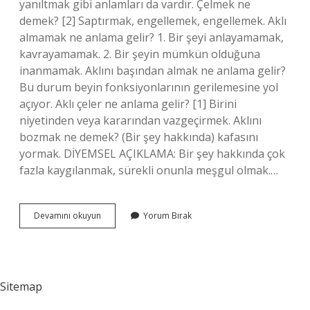
yanıltmak gibi anlamları da vardır. Çelmek ne
demek? [2] Saptırmak, engellemek, engellemek. Aklı
almamak ne anlama gelir? 1. Bir şeyi anlayamamak,
kavrayamamak. 2. Bir şeyin mümkün olduğuna
inanmamak. Aklını başından almak ne anlama gelir?
Bu durum beyin fonksiyonlarının gerilemesine yol
açıyor. Aklı çeler ne anlama gelir? [1] Birini
niyetinden veya kararından vazgeçirmek. Aklını
bozmak ne demek? (Bir şey hakkında) kafasını
yormak. DİYEMSEL AÇIKLAMA: Bir şey hakkında çok
fazla kaygılanmak, sürekli onunla meşgul olmak.…
Aklını
Devamını okuyun
Yorum Bırak
Çelmek
Ne
Anlama
Gelir
Sitemap