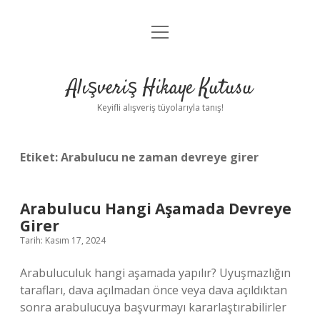
menüyü
Anasayfa
aç
Gizlilik Politikası
Alışveriş Hikaye Kutusu
Yasal Uyarı
Keyifli alışveriş tüyolarıyla tanış!
Hakkımızda
Etiket:
Arabulucu ne zaman devreye girer
Arabulucu Hangi Aşamada Devreye
Girer
Tarih: Kasım 17, 2024
Arabuluculuk hangi aşamada yapılır? Uyuşmazlığın
tarafları, dava açılmadan önce veya dava açıldıktan
sonra arabulucuya başvurmayı kararlaştırabilirler