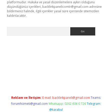
platformudur. Hukuka ve yasal düzenlemelere aykırı olduğunu
düşündüğünüz içerikleri,
backlinkpanelicomtr@gmail.com
adresine
bildirmeniz halinde, ilgili içerikler yasal süre içerisinde sitemizden
kaldırılacaktır.
Arama
ps://ilbet.casino/
Reklam ve İletişim:
E-mail:
backlinkpaneli@gmail.com
Teams:
forumhizmeti@gmail.com
Whatsapp: 0262 606 0 726
Telegram:
@karabul