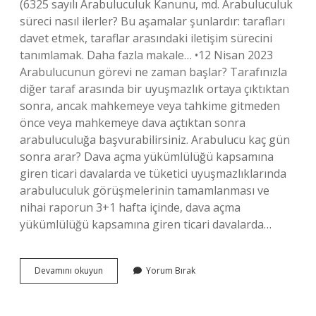
(6325 sayılı Arabuluculuk Kanunu, md. Arabuluculuk
süreci nasıl ilerler? Bu aşamalar şunlardır: tarafları
davet etmek, taraflar arasındaki iletişim sürecini
tanımlamak. Daha fazla makale… •12 Nisan 2023
Arabulucunun görevi ne zaman başlar? Tarafınızla
diğer taraf arasında bir uyuşmazlık ortaya çıktıktan
sonra, ancak mahkemeye veya tahkime gitmeden
önce veya mahkemeye dava açtıktan sonra
arabuluculuğa başvurabilirsiniz. Arabulucu kaç gün
sonra arar? Dava açma yükümlülüğü kapsamına
giren ticari davalarda ve tüketici uyuşmazlıklarında
arabuluculuk görüşmelerinin tamamlanması ve
nihai raporun 3+1 hafta içinde, dava açma
yükümlülüğü kapsamına giren ticari davalarda…
Arabulucu
Devamını okuyun
Yorum Bırak
Hangi
Aşamada
Devreye