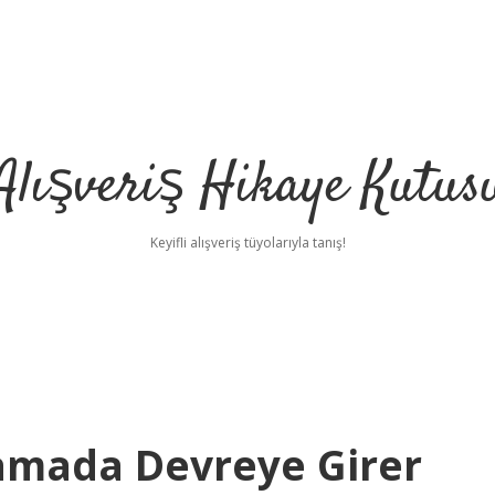
Alışveriş Hikaye Kutus
Keyifli alışveriş tüyolarıyla tanış!
amada Devreye Girer