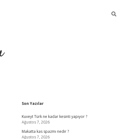
u
Sidebar
Son Yazılar
https://ilbe
Kuveyt Türk ne kadar kesinti yapıyor ?
Ağustos 7, 2026
Makatta kas spazmı nedir ?
Ağustos 7, 2026