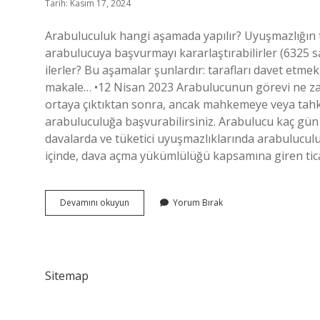
Tarih: Kasım 17, 2024
Arabuluculuk hangi aşamada yapılır? Uyuşmazlığın t
arabulucuya başvurmayı kararlaştırabilirler (6325 s
ilerler? Bu aşamalar şunlardır: tarafları davet etmek
makale… •12 Nisan 2023 Arabulucunun görevi ne zam
ortaya çıktıktan sonra, ancak mahkemeye veya ta
arabuluculuğa başvurabilirsiniz. Arabulucu kaç gü
davalarda ve tüketici uyuşmazlıklarında arabulucu
içinde, dava açma yükümlülüğü kapsamına giren tic
Arabulucu
Devamını okuyun
Yorum Bırak
Hangi
Aşamada
Devreye
Girer
Sitemap