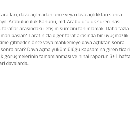
arafları, dava açılmadan önce veya dava açıldıktan sonra
ayılı Arabuluculuk Kanunu, md. Arabuluculuk süreci nasıl
, taraflar arasındaki iletişim sürecini tanımlamak. Daha fazla
an başlar? Tarafınızla diğer taraf arasında bir uyuşmazlık
hkime gitmeden önce veya mahkemeye dava açtıktan sonra
n sonra arar? Dava açma yükümlülüğü kapsamına giren ticari
luk görüşmelerinin tamamlanması ve nihai raporun 3+1 haft
ari davalarda…