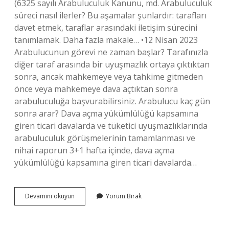
(6325 sayılı Arabuluculuk Kanunu, md. Arabuluculuk
süreci nasıl ilerler? Bu aşamalar şunlardır: tarafları
davet etmek, taraflar arasındaki iletişim sürecini
tanımlamak. Daha fazla makale… •12 Nisan 2023
Arabulucunun görevi ne zaman başlar? Tarafınızla
diğer taraf arasında bir uyuşmazlık ortaya çıktıktan
sonra, ancak mahkemeye veya tahkime gitmeden
önce veya mahkemeye dava açtıktan sonra
arabuluculuğa başvurabilirsiniz. Arabulucu kaç gün
sonra arar? Dava açma yükümlülüğü kapsamına
giren ticari davalarda ve tüketici uyuşmazlıklarında
arabuluculuk görüşmelerinin tamamlanması ve
nihai raporun 3+1 hafta içinde, dava açma
yükümlülüğü kapsamına giren ticari davalarda…
Arabulucu
Devamını okuyun
Yorum Bırak
Hangi
Aşamada
Devreye