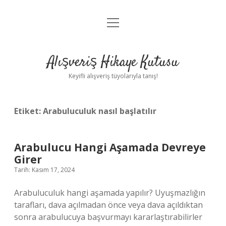
menüyü
Anasayfa
aç
Gizlilik Politikası
Alışveriş Hikaye Kutusu
Yasal Uyarı
Keyifli alışveriş tüyolarıyla tanış!
Hakkımızda
Etiket:
Arabuluculuk nasıl başlatılır
Arabulucu Hangi Aşamada Devreye
Girer
Tarih: Kasım 17, 2024
Arabuluculuk hangi aşamada yapılır? Uyuşmazlığın
tarafları, dava açılmadan önce veya dava açıldıktan
sonra arabulucuya başvurmayı kararlaştırabilirler