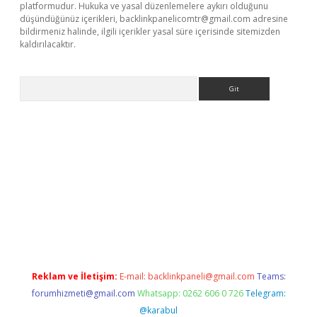
platformudur. Hukuka ve yasal düzenlemelere aykırı olduğunu
düşündüğünüz içerikleri,
backlinkpanelicomtr@gmail.com
adresine
bildirmeniz halinde, ilgili içerikler yasal süre içerisinde sitemizden
kaldırılacaktır.
Arama
ps://ilbet.casino/
Reklam ve İletişim:
E-mail:
backlinkpaneli@gmail.com
Teams:
forumhizmeti@gmail.com
Whatsapp: 0262 606 0 726
Telegram:
@karabul