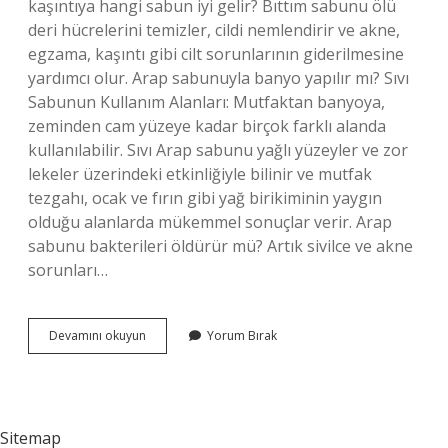
kaşıntıya hangi sabun iyi gelir? Bıttım sabunu ölü
deri hücrelerini temizler, cildi nemlendirir ve akne,
egzama, kaşıntı gibi cilt sorunlarının giderilmesine
yardımcı olur. Arap sabunuyla banyo yapılır mı? Sıvı
Sabunun Kullanım Alanları: Mutfaktan banyoya,
zeminden cam yüzeye kadar birçok farklı alanda
kullanılabilir. Sıvı Arap sabunu yağlı yüzeyler ve zor
lekeler üzerindeki etkinliğiyle bilinir ve mutfak
tezgahı, ocak ve fırın gibi yağ birikiminin yaygın
olduğu alanlarda mükemmel sonuçlar verir. Arap
sabunu bakterileri öldürür mü? Artık sivilce ve akne
sorunları…
Vücut
Devamını okuyun
Yorum Bırak
Kaşıntısına
Arap
Sabunu
Iyi
Gelir
Sitemap
Mi