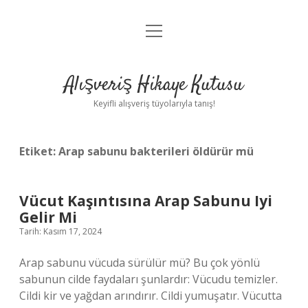
menüyü
Anasayfa
aç
Gizlilik Politikası
Alışveriş Hikaye Kutusu
Yasal Uyarı
Keyifli alışveriş tüyolarıyla tanış!
Hakkımızda
Etiket:
Arap sabunu bakterileri öldürür mü
Vücut Kaşıntısına Arap Sabunu Iyi
Gelir Mi
Tarih: Kasım 17, 2024
Arap sabunu vücuda sürülür mü? Bu çok yönlü
sabunun cilde faydaları şunlardır: Vücudu temizler.
Cildi kir ve yağdan arındırır. Cildi yumuşatır. Vücutta