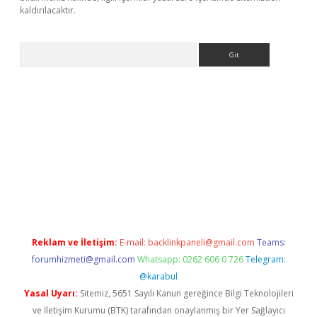
kaldırılacaktır.
Arama
ps://ilbet.casino/
Reklam ve İletişim:
E-mail:
backlinkpaneli@gmail.com
Teams:
forumhizmeti@gmail.com
Whatsapp: 0262 606 0 726
Telegram:
@karabul
Yasal Uyarı:
Sitemiz, 5651 Sayılı Kanun gereğince Bilgi Teknolojileri
ve İletişim Kurumu (BTK) tarafından onaylanmış bir Yer Sağlayıcı