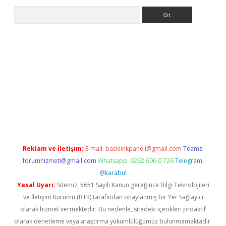
Arama
ps://ilbet.casino/
Reklam ve İletişim:
E-mail:
backlinkpaneli@gmail.com
Teams:
forumhizmeti@gmail.com
Whatsapp: 0262 606 0 726
Telegram:
@karabul
Yasal Uyarı:
Sitemiz, 5651 Sayılı Kanun gereğince Bilgi Teknolojileri
ve İletişim Kurumu (BTK) tarafından onaylanmış bir Yer Sağlayıcı
olarak hizmet vermektedir. Bu nedenle, sitedeki içerikleri proaktif
olarak denetleme veya araştırma yükümlülüğümüz bulunmamaktadır.