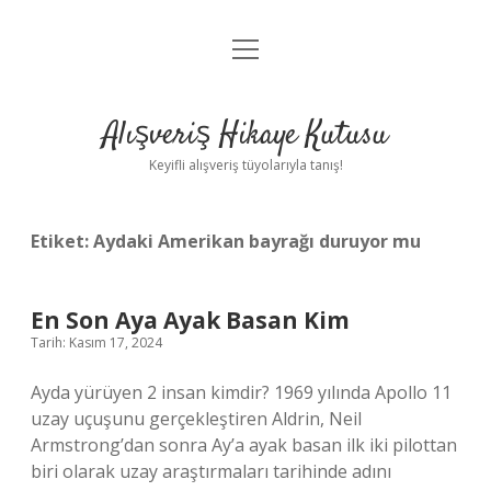
menüyü
Anasayfa
aç
Gizlilik Politikası
Alışveriş Hikaye Kutusu
Yasal Uyarı
Keyifli alışveriş tüyolarıyla tanış!
Hakkımızda
Etiket:
Aydaki Amerikan bayrağı duruyor mu
En Son Aya Ayak Basan Kim
Tarih: Kasım 17, 2024
Ayda yürüyen 2 insan kimdir? 1969 yılında Apollo 11
uzay uçuşunu gerçekleştiren Aldrin, Neil
Armstrong’dan sonra Ay’a ayak basan ilk iki pilottan
biri olarak uzay araştırmaları tarihinde adını