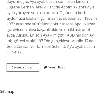
duyurmuştu. Aya ayak basan son insan kimdir?
Eugene Cernan, Aralık 1972’de Apollo 17 göreviyle
ayda yürüyen son astronottu. O günden beri
uydumuza başka hiçbir insan ayak basmadı. 1968 ile
1972 arasında yürütülen dokuz insanlı Apollo uzay
görevinden altısı başarılı oldu ve on iki astronot
ayda yürüdü. En son Aya kim gitti? ABD’nin son Ay
iniş görevi Aralık 1972’de gerçekleşti. Apollo 17’den
Gene Cernan ve Harrison Schmitt, Ay’a ayak basan
11. ve 12.…
En
Devamını okuyun
Yorum Bırak
Son
Aya
Ayak
Basan
Kim
Sitemap