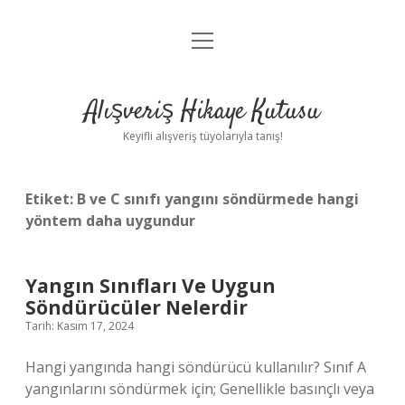
menüyü
Anasayfa
aç
Gizlilik Politikası
Alışveriş Hikaye Kutusu
Yasal Uyarı
Keyifli alışveriş tüyolarıyla tanış!
Hakkımızda
Etiket:
B ve C sınıfı yangını söndürmede hangi
yöntem daha uygundur
Yangın Sınıfları Ve Uygun
Söndürücüler Nelerdir
Tarih: Kasım 17, 2024
Hangi yangında hangi söndürücü kullanılır? Sınıf A
yangınlarını söndürmek için; Genellikle basınçlı veya