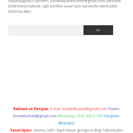
düşündüğünüz içerikleri,
backlinkpanelicomtr@gmail.com
adresine
bildirmeniz halinde, ilgili içerikler yasal süre içerisinde sitemizden
kaldırılacaktır.
Arama
ps://ilbet.casino/
Reklam ve İletişim:
E-mail:
backlinkpaneli@gmail.com
Teams:
forumhizmeti@gmail.com
Whatsapp: 0262 606 0 726
Telegram:
@karabul
Yasal Uyarı:
Sitemiz, 5651 Sayılı Kanun gereğince Bilgi Teknolojileri