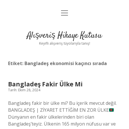
menüyü
Anasayfa
aç
Gizlilik Politikası
Alışveriş Hikaye Kutusu
Yasal Uyarı
Keyifli alışveriş tüyolarıyla tanış!
Hakkımızda
Etiket:
Bangladeş ekonomisi kaçıncı sırada
Bangladeş Fakir Ülke Mi
Tarih: Ekim 28, 2024
Bangladeş fakir bir ülke mi? Bu içerik mevcut değil.
BANGLADEŞ | ZİYARET ETTİĞİM EN ZOR ÜLKE
Dünyanın en fakir ülkelerinden biri olan
Bangladeş’teyiz. Ülkenin 165 milyon nüfusu var ve