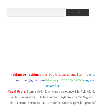
Arama
ps://ilbet.casino/
Reklam ve İletişim:
E-mail:
backlinkpaneli@gmail.com
Teams:
forumhizmeti@gmail.com
Whatsapp: 0262 606 0 726
Telegram:
@karabul
Yasal Uyarı:
Sitemiz, 5651 Sayılı Kanun gereğince Bilgi Teknolojileri
ve İletişim Kurumu (BTK) tarafından onaylanmış bir Yer Sağlayıcı
olarak hizmet vermektedir. Bu nedenle, sitedeki içerikleri proaktif