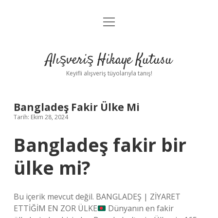
menüyü
Anasayfa
aç
Gizlilik Politikası
Alışveriş Hikaye Kutusu
Yasal Uyarı
Keyifli alışveriş tüyolarıyla tanış!
Hakkımızda
Bangladeş Fakir Ülke Mi
Tarih: Ekim 28, 2024
Bangladeş fakir bir
ülke mi?
Bu içerik mevcut değil. BANGLADEŞ | ZİYARET
ETTİĞİM EN ZOR ÜLKE
Dünyanın en fakir