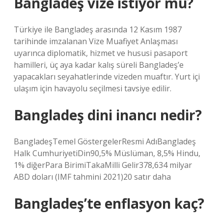
Bangladeş vize istiyor mu?
Türkiye ile Bangladeş arasında 12 Kasım 1987
tarihinde imzalanan Vize Muafiyet Anlaşması
uyarınca diplomatik, hizmet ve hususi pasaport
hamilleri, üç aya kadar kalış süreli Bangladeş’e
yapacakları seyahatlerinde vizeden muaftır. Yurt içi
ulaşım için havayolu seçilmesi tavsiye edilir.
Bangladeş dini inancı nedir?
BangladeşTemel GöstergelerResmi AdıBangladeş
Halk CumhuriyetiDin90,5% Müslüman, 8,5% Hindu,
1% diğerPara BirimiTakaMilli Gelir378,634 milyar
ABD doları (IMF tahmini 2021)20 satır daha
Bangladeş’te enflasyon kaç?