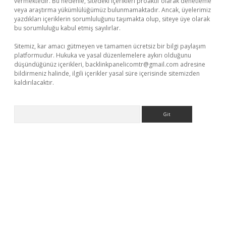
vermektedir. Bu nedenle, sitedeki içerikleri proaktif olarak denetleme
veya araştırma yükümlülüğümüz bulunmamaktadır. Ancak, üyelerimiz
yazdıkları içeriklerin sorumluluğunu taşımakta olup, siteye üye olarak
bu sorumluluğu kabul etmiş sayılırlar.
Sitemiz, kar amacı gütmeyen ve tamamen ücretsiz bir bilgi paylaşım
platformudur. Hukuka ve yasal düzenlemelere aykırı olduğunu
düşündüğünüz içerikleri,
backlinkpanelicomtr@gmail.com
adresine
bildirmeniz halinde, ilgili içerikler yasal süre içerisinde sitemizden
kaldırılacaktır.
Arama
asino/