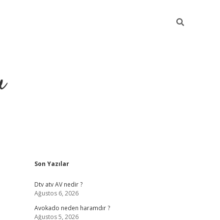
u
Sidebar
Son Yazılar
https://ilbe
Dtv atv AV nedir ?
Ağustos 6, 2026
Avokado neden haramdır ?
Ağustos 5, 2026