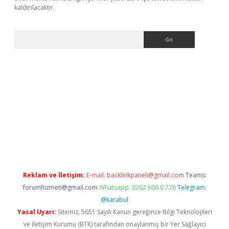
kaldırılacaktır.
Arama
ps://ilbet.casino/
Reklam ve İletişim:
E-mail:
backlinkpaneli@gmail.com
Teams:
forumhizmeti@gmail.com
Whatsapp: 0262 606 0 726
Telegram:
@karabul
Yasal Uyarı:
Sitemiz, 5651 Sayılı Kanun gereğince Bilgi Teknolojileri
ve İletişim Kurumu (BTK) tarafından onaylanmış bir Yer Sağlayıcı