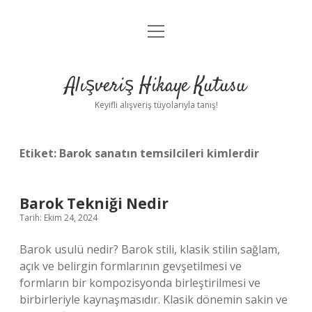
menüyü
Anasayfa
aç
Gizlilik Politikası
Alışveriş Hikaye Kutusu
Yasal Uyarı
Keyifli alışveriş tüyolarıyla tanış!
Hakkımızda
Etiket:
Barok sanatın temsilcileri kimlerdir
Barok Tekniği Nedir
Tarih: Ekim 24, 2024
Barok usulü nedir? Barok stili, klasik stilin sağlam,
açık ve belirgin formlarının gevşetilmesi ve
formların bir kompozisyonda birleştirilmesi ve
birbirleriyle kaynaşmasıdır. Klasik dönemin sakin ve