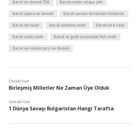
Barok ne demek TDK
Barok neden ortaya çıktı
Barok opera ne demek
Barok sanatın temsilcileri kimlerdir
Barok stil nedir
Barok süsleme nedir
Barok tarzı nasıl
Barok usulü nedir
Barok ve gotik arasındaki fark nedir
Barok ve rokoko tarzı ne demek
Önceki Yazı
Birleşmiş Milletler Ne Zaman Üye Olduk
Sonraki Yazı
1 Dünya Savaşı Bulgaristan Hangi Tarafta