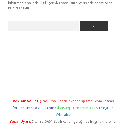
bildirmeniz halinde, ilgili içerikler yasal süre içerisinde sitemizden
kaldırılacaktır.
Arama
ino/
Reklam ve İletişim:
E-mail:
backlinkpaneli@gmail.com
Teams:
forumhizmeti@gmail.com
Whatsapp: 0262 606 0 726
Telegram:
@karabul
Yasal Uyarı:
Sitemiz, 5651 Sayılı Kanun gereğince Bilgi Teknolojileri