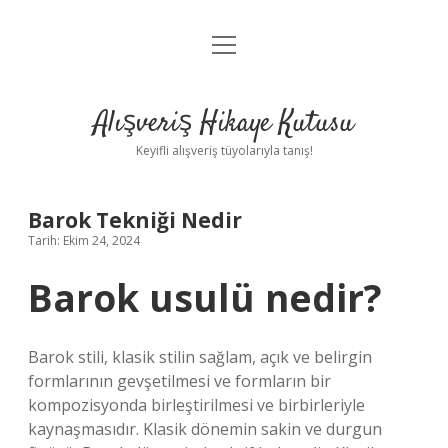
menüyü
Anasayfa
aç
Gizlilik Politikası
Alışveriş Hikaye Kutusu
Yasal Uyarı
Keyifli alışveriş tüyolarıyla tanış!
Hakkımızda
Barok Tekniği Nedir
Tarih: Ekim 24, 2024
Barok usulü nedir?
Barok stili, klasik stilin sağlam, açık ve belirgin
formlarının gevşetilmesi ve formların bir
kompozisyonda birleştirilmesi ve birbirleriyle
kaynaşmasıdır. Klasik dönemin sakin ve durgun