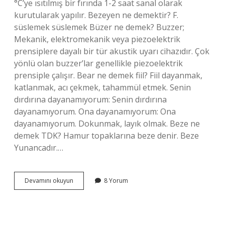
°C’ye ısıtılmış bir fırında 1-2 saat sanal olarak
kurutularak yapılır. Bezeyen ne demektir? F.
süslemek süslemek Büzer ne demek? Buzzer;
Mekanik, elektromekanik veya piezoelektrik
prensiplere dayalı bir tür akustik uyarı cihazıdır. Çok
yönlü olan buzzer’lar genellikle piezoelektrik
prensiple çalışır. Bear ne demek fiil? Fiil dayanmak,
katlanmak, acı çekmek, tahammül etmek. Senin
dırdırına dayanamıyorum: Senin dırdırına
dayanamıyorum. Ona dayanamıyorum: Ona
dayanamıyorum. Dokunmak, layık olmak. Beze ne
demek TDK? Hamur topaklarına beze denir. Beze
Yunancadır.…
Bezerne
Devamını okuyun
8 Yorum
Ne
Demek