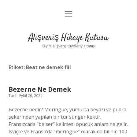
menüyü
Anasayfa
aç
Gizlilik Politikası
Alışveriş Hikaye Kutusu
Yasal Uyarı
Keyifli alışveriş tüyolarıyla tanış!
Hakkımızda
Etiket:
Beat ne demek fiil
Bezerne Ne Demek
Tarih: Eylül 26, 2024
Bezerne nedir? Meringue, yumurta beyazı ve pudra
şekerinden yapılan bir tür sünger kektir.
Fransızcada “baiser” kelimesi öpücük anlamına gelir.
İsviçre ve Fransa’da “meringue” olarak da bilinir. 100