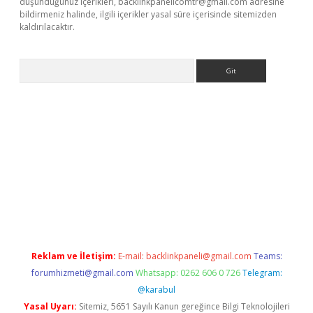
düşündüğünüz içerikleri,
backlinkpanelicomtr@gmail.com
adresine
bildirmeniz halinde, ilgili içerikler yasal süre içerisinde sitemizden
kaldırılacaktır.
Arama
ps://ilbet.casino/
Reklam ve İletişim:
E-mail:
backlinkpaneli@gmail.com
Teams:
forumhizmeti@gmail.com
Whatsapp: 0262 606 0 726
Telegram:
@karabul
Yasal Uyarı:
Sitemiz, 5651 Sayılı Kanun gereğince Bilgi Teknolojileri