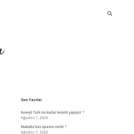
u
Sidebar
Son Yazılar
https://ilbe
Kuveyt Türk ne kadar kesinti yapıyor ?
Ağustos 7, 2026
Makatta kas spazmı nedir ?
Ağustos 7, 2026