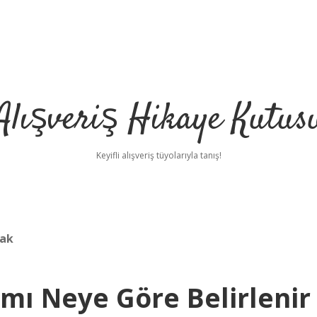
Alışveriş Hikaye Kutus
Keyifli alışveriş tüyolarıyla tanış!
cak
mı Neye Göre Belirlenir