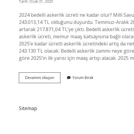
Tarih: Ocak 31, 2025
2024 bedelli askerlik ücreti ne kadar olur? Milli Sav
243.013,14 TL olduğunu duyurdu. Temmuz-Aralık 20
artarak 217.871,04 TL’ye çıktı. Bedelli askerlik üc
askerlik ücreti, memur maaş katsayısına bağlı olarak 
2025’e kadar ücretli askerlik ücretindeki artış da net
243.130 TL olacak. Bedelli askerlik zammı neye göre
göre 2025’in ilk yarısı için maaş artışı alacak. 2025
Bedelli
Devamını okuyun
Yorum Bırak
Askerlik
Zammı
Neye
Göre
Belirlenir
Sitemap