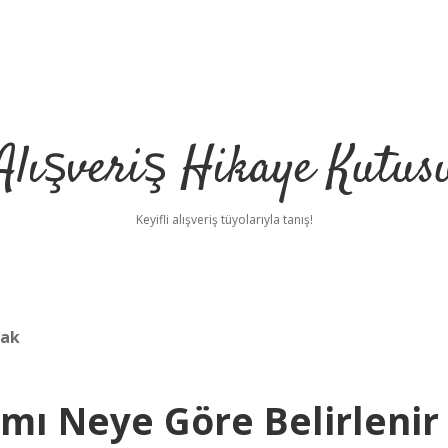
Alışveriş Hikaye Kutus
Keyifli alışveriş tüyolarıyla tanış!
cak
mı Neye Göre Belirlenir