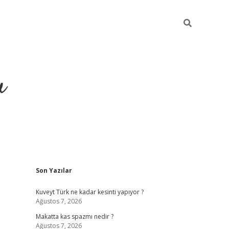
u
Sidebar
Son Yazılar
https://ilbet
Kuveyt Türk ne kadar kesinti yapıyor ?
Ağustos 7, 2026
Makatta kas spazmı nedir ?
Ağustos 7, 2026