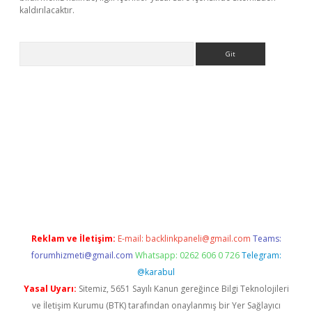
kaldırılacaktır.
Arama
ps://ilbet.casino/
Reklam ve İletişim:
E-mail:
backlinkpaneli@gmail.com
Teams:
forumhizmeti@gmail.com
Whatsapp: 0262 606 0 726
Telegram:
@karabul
Yasal Uyarı:
Sitemiz, 5651 Sayılı Kanun gereğince Bilgi Teknolojileri
ve İletişim Kurumu (BTK) tarafından onaylanmış bir Yer Sağlayıcı