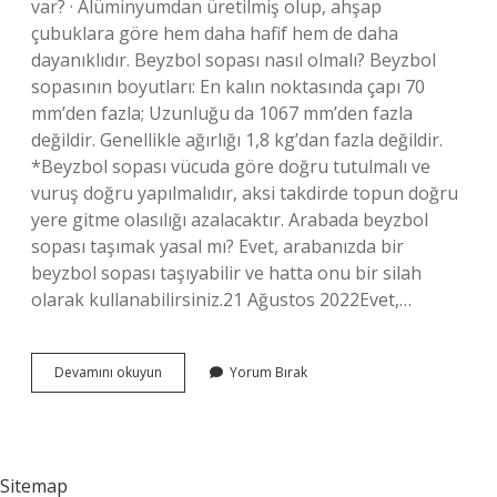
var? · Alüminyumdan üretilmiş olup, ahşap
çubuklara göre hem daha hafif hem de daha
dayanıklıdır. Beyzbol sopası nasıl olmalı? Beyzbol
sopasının boyutları: En kalın noktasında çapı 70
mm’den fazla; Uzunluğu da 1067 mm’den fazla
değildir. Genellikle ağırlığı 1,8 kg’dan fazla değildir.
*Beyzbol sopası vücuda göre doğru tutulmalı ve
vuruş doğru yapılmalıdır, aksi takdirde topun doğru
yere gitme olasılığı azalacaktır. Arabada beyzbol
sopası taşımak yasal mı? Evet, arabanızda bir
beyzbol sopası taşıyabilir ve hatta onu bir silah
olarak kullanabilirsiniz.21 Ağustos 2022Evet,…
Beyzbol
Devamını okuyun
Yorum Bırak
Sopası
Hangi
Ağaçtan
Yapılır
Sitemap